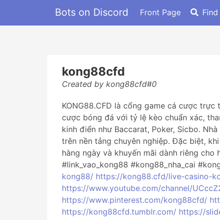
Bots on Discord
Front Page
Find
kong88cfd
Created by kong88cfd#0
KONG88.CFD là cổng game cá cược trực tu
cược bóng đá với tỷ lệ kèo chuẩn xác, th
kinh điển như Baccarat, Poker, Sicbo. Nhà
trên nền tảng chuyên nghiệp. Đặc biệt, khi
hàng ngày và khuyến mãi dành riêng cho
#link_vao_kong88 #kong88_nha_cai #kon
kong88/
https://kong88.cfd/live-casino-
https://www.youtube.com/channel/UCccZ
https://www.pinterest.com/kong88cfd/
ht
https://kong88cfd.tumblr.com/
https://sl