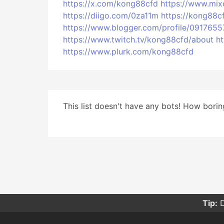
https://x.com/kong88cfd
https://www.mi
https://diigo.com/0za11m
https://kong88c
https://www.blogger.com/profile/09176
https://www.twitch.tv/kong88cfd/about
h
https://www.plurk.com/kong88cfd
This list doesn't have any bots! How boring
Tip:
D