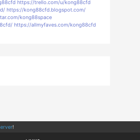
ng88cfd
https://trello.com/u/kong88cfd
d/
https://kong88cfd.blogspot.com/
vatar.com/kong88space
88cfd/
https://allmyfaves.com/kong88cfd
erver
!