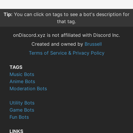
Tip:
You can click on tags to see a bot's description for
that tag.
onDiscord.xyz is not affiliated with Discord Inc.
Created and owned by
Brussell
Terms of Service & Privacy Policy
TAGS
Music Bots
Anime Bots
Moderation Bots
Utility Bots
Game Bots
Fun Bots
LINKS