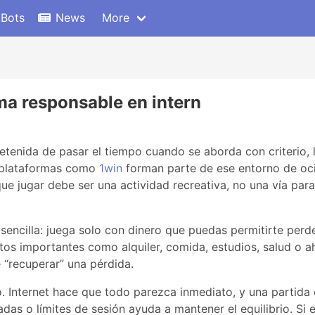
 Bots
News
More
ma responsable en intern
etenida de pasar el tiempo cuando se aborda con criterio, l
y plataformas como
1win
forman parte de ese entorno de ocio
que jugar debe ser una actividad recreativa, no una vía pa
sencilla: juega solo con dinero que puedas permitirte perde
os importantes como alquiler, comida, estudios, salud o a
 “recuperar” una pérdida.
. Internet hace que todo parezca inmediato, y una partida 
das o límites de sesión ayuda a mantener el equilibrio. Si e