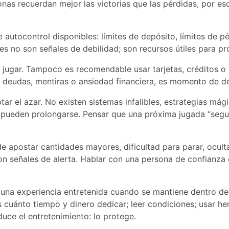
as recuerdan mejor las victorias que las pérdidas, por es
autocontrol disponibles: límites de depósito, límites de p
s no son señales de debilidad; son recursos útiles para pro
jugar. Tampoco es recomendable usar tarjetas, créditos o 
deudas, mentiras o ansiedad financiera, es momento de d
ar el azar. No existen sistemas infalibles, estrategias mág
as pueden prolongarse. Pensar que una próxima jugada “seg
d de apostar cantidades mayores, dificultad para parar, ocu
Son señales de alerta. Hablar con una persona de confianza 
 una experiencia entretenida cuando se mantiene dentro de l
 cuánto tiempo y dinero dedicar; leer condiciones; usar he
duce el entretenimiento: lo protege.