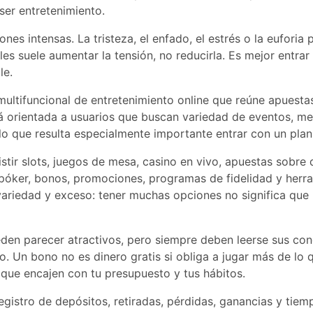
 ser entretenimiento.
es intensas. La tristeza, el enfado, el estrés o la euforia 
 suele aumentar la tensión, no reducirla. Es mejor entrar s
le.
ltifuncional de entretenimiento online que reúne apuestas
tá orientada a usuarios que buscan variedad de eventos, m
o que resulta especialmente importante entrar con un plan 
istir slots, juegos de mesa, casino en vivo, apuestas sobr
e póker, bonos, promociones, programas de fidelidad y her
e variedad y exceso: tener muchas opciones no significa que
en parecer atractivos, pero siempre deben leerse sus cond
ego. Un bono no es dinero gratis si obliga a jugar más de lo
que encajen con tu presupuesto y tus hábitos.
egistro de depósitos, retiradas, pérdidas, ganancias y tiem