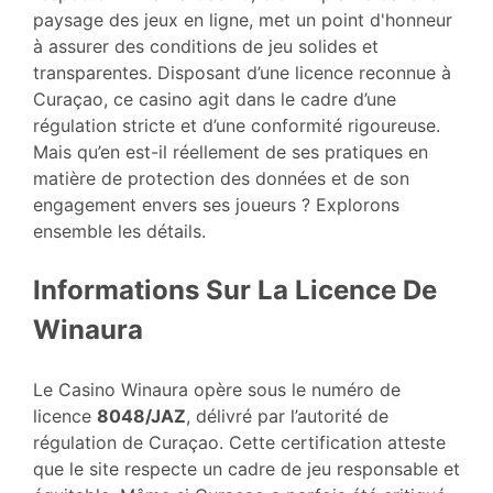
paysage des jeux en ligne, met un point d'honneur
à assurer des conditions de jeu solides et
transparentes. Disposant d’une licence reconnue à
Curaçao, ce casino agit dans le cadre d’une
régulation stricte et d’une conformité rigoureuse.
Mais qu’en est-il réellement de ses pratiques en
matière de protection des données et de son
engagement envers ses joueurs ? Explorons
ensemble les détails.
Informations Sur La Licence De
Winaura
Le Casino Winaura opère sous le numéro de
licence
8048/JAZ
, délivré par l’autorité de
régulation de Curaçao. Cette certification atteste
que le site respecte un cadre de jeu responsable et