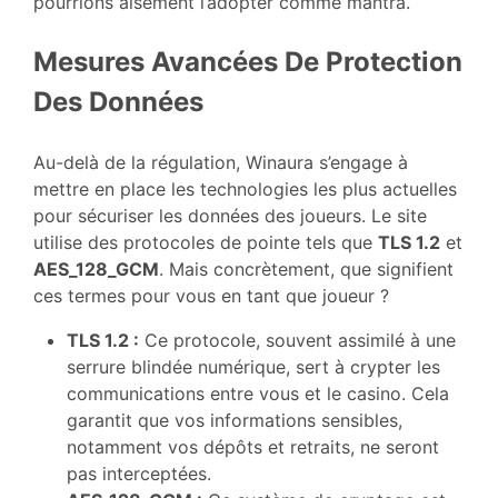
pourrions aisément l’adopter comme mantra.
Mesures Avancées De Protection
Des Données
Au-delà de la régulation, Winaura s’engage à
mettre en place les technologies les plus actuelles
pour sécuriser les données des joueurs. Le site
utilise des protocoles de pointe tels que
TLS 1.2
et
AES_128_GCM
. Mais concrètement, que signifient
ces termes pour vous en tant que joueur ?
TLS 1.2 :
Ce protocole, souvent assimilé à une
serrure blindée numérique, sert à crypter les
communications entre vous et le casino. Cela
garantit que vos informations sensibles,
notamment vos dépôts et retraits, ne seront
pas interceptées.