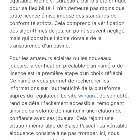
équitable. Même si Curaçao a parfois été critiqué
pour sa flexibilité, il n’en demeure pas moins que
toute licence émise impose des standards de
conformité stricts. Cela comprend la vérification
des algorithmes de jeu, un point souvent négligé
mais qui constitue l'épine dorsale de la
transparence d'un casino.
Pour les amateurs éclairés ou les nouveaux
joueurs, la vérification préalable d’un numéro de
licence est la première étape d’un choix réfléchi.
Ce numéro vous permet de rechercher les
informations sur l'authenticité de la plateforme
auprès du régulateur. Le site
winaura
, de son côté,
rend ce détail facilement accessible, témoignant
ainsi de sa volonté de maintenir une relation de
confiance avec ses joueurs. Cela rejoint une
citation mémorable de Blaise Pascal : La véritable
éloquence consiste à ne pas tromper. Ici, nous