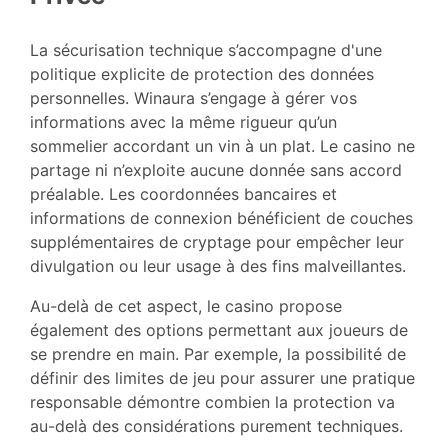
La sécurisation technique s’accompagne d'une
politique explicite de protection des données
personnelles. Winaura s’engage à gérer vos
informations avec la même rigueur qu’un
sommelier accordant un vin à un plat. Le casino ne
partage ni n’exploite aucune donnée sans accord
préalable. Les coordonnées bancaires et
informations de connexion bénéficient de couches
supplémentaires de cryptage pour empêcher leur
divulgation ou leur usage à des fins malveillantes.
Au-delà de cet aspect, le casino propose
également des options permettant aux joueurs de
se prendre en main. Par exemple, la possibilité de
définir des limites de jeu pour assurer une pratique
responsable démontre combien la protection va
au-delà des considérations purement techniques.