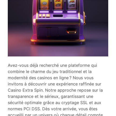
Avez-vous déjà recherché une plateforme qui
combine le charme du jeu traditionnel et la
modernité des casinos en ligne ? Nous vous
invitons à découvrir une expérience raffinée sur
Casino Extra Spin. Notre approche repose sur la
transparence et le sérieux, garantissant une
sécurité optimale grâce au cryptage SSL et aux
normes PCI DSS. Dès votre arrivée, vous êtes
accueilli par un univers où chaque détail compte.