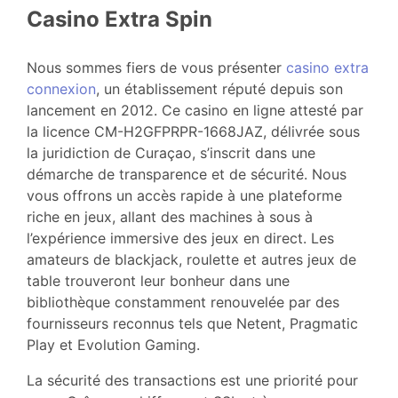
Casino Extra Spin
Nous sommes fiers de vous présenter
casino extra
connexion
, un établissement réputé depuis son
lancement en 2012. Ce casino en ligne attesté par
la licence CM-H2GFPRPR-1668JAZ, délivrée sous
la juridiction de Curaçao, s’inscrit dans une
démarche de transparence et de sécurité. Nous
vous offrons un accès rapide à une plateforme
riche en jeux, allant des machines à sous à
l’expérience immersive des jeux en direct. Les
amateurs de blackjack, roulette et autres jeux de
table trouveront leur bonheur dans une
bibliothèque constamment renouvelée par des
fournisseurs reconnus tels que Netent, Pragmatic
Play et Evolution Gaming.
La sécurité des transactions est une priorité pour