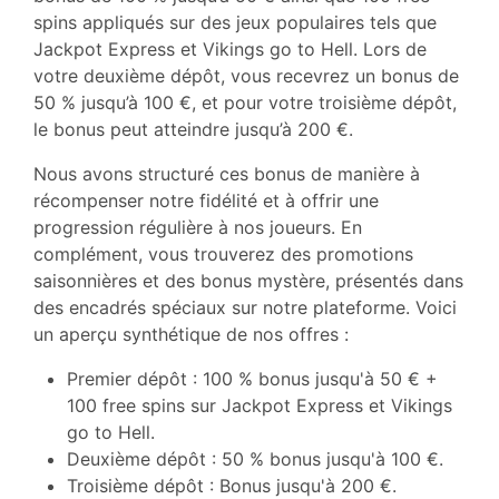
spins appliqués sur des jeux populaires tels que
Jackpot Express et Vikings go to Hell. Lors de
votre deuxième dépôt, vous recevrez un bonus de
50 % jusqu’à 100 €, et pour votre troisième dépôt,
le bonus peut atteindre jusqu’à 200 €.
Nous avons structuré ces bonus de manière à
récompenser notre fidélité et à offrir une
progression régulière à nos joueurs. En
complément, vous trouverez des promotions
saisonnières et des bonus mystère, présentés dans
des encadrés spéciaux sur notre plateforme. Voici
un aperçu synthétique de nos offres :
Premier dépôt : 100 % bonus jusqu'à 50 € +
100 free spins sur Jackpot Express et Vikings
go to Hell.
Deuxième dépôt : 50 % bonus jusqu'à 100 €.
Troisième dépôt : Bonus jusqu'à 200 €.