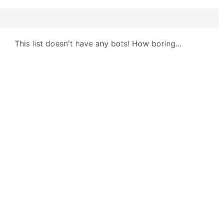
This list doesn't have any bots! How boring...