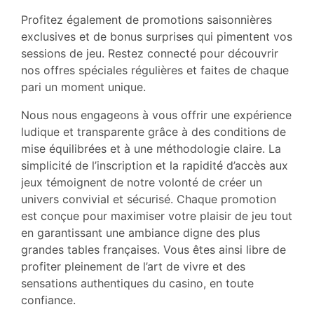
Profitez également de promotions saisonnières
exclusives et de bonus surprises qui pimentent vos
sessions de jeu. Restez connecté pour découvrir
nos offres spéciales régulières et faites de chaque
pari un moment unique.
Nous nous engageons à vous offrir une expérience
ludique et transparente grâce à des conditions de
mise équilibrées et à une méthodologie claire. La
simplicité de l’inscription et la rapidité d’accès aux
jeux témoignent de notre volonté de créer un
univers convivial et sécurisé. Chaque promotion
est conçue pour maximiser votre plaisir de jeu tout
en garantissant une ambiance digne des plus
grandes tables françaises. Vous êtes ainsi libre de
profiter pleinement de l’art de vivre et des
sensations authentiques du casino, en toute
confiance.