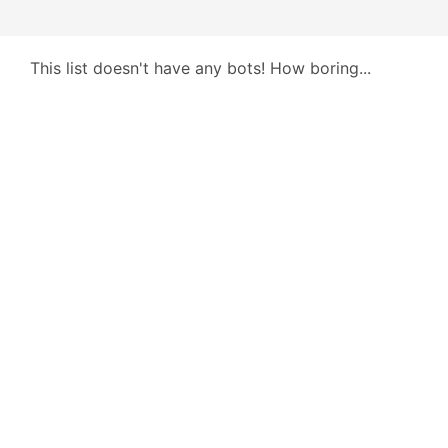
This list doesn't have any bots! How boring...