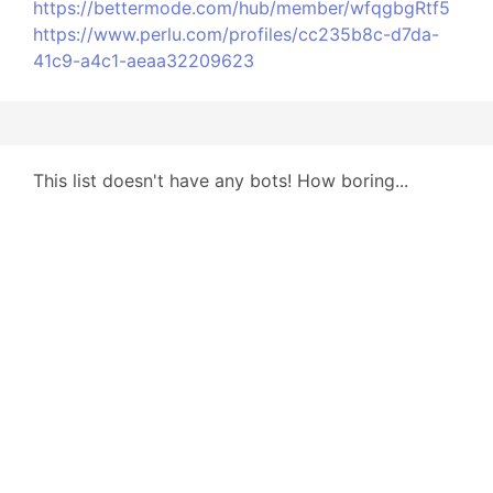
https://bettermode.com/hub/member/wfqgbgRtf5
https://www.perlu.com/profiles/cc235b8c-d7da-
41c9-a4c1-aeaa32209623
This list doesn't have any bots! How boring...