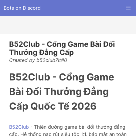
Bots on Discord
B52Club - Cổng Game Bài Đổi
Thưởng Đẳng Cấp
Created by b52club7it#0
B52Club - Cổng Game
Bài Đổi Thưởng Đẳng
Cấp Quốc Tế 2026
B52Club
- Thiên đường game bài đổi thưởng đẳng
cấp. Hệ thống nạp rút siêu tốc 1:1, bảo mật an toàn