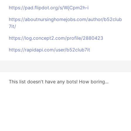
https://pad.flipdot.org/s/WjCpm2h-i
https://aboutnursinghomejobs.com/author/b52club
7it/
https://log.concept2.com/profile/2880423
https://rapidapi.com/user/b52club7it
This list doesn't have any bots! How boring...