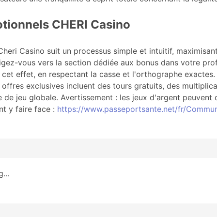
otionnels CHERI Casino
heri Casino suit un processus simple et intuitif, maximisan
igez-vous vers la section dédiée aux bonus dans votre profi
et effet, en respectant la casse et l'orthographe exactes.
offres exclusives incluent des tours gratuits, des multiplic
e de jeu globale. Avertissement : les jeux d'argent peuvent
t y faire face :
https://www.passeportsante.net/fr/Commu
...