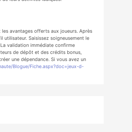
t les avantages offerts aux joueurs. Après
l utilisateur. Saisissez soigneusement le
 La validation immédiate confirme
ateurs de dépôt et des crédits bonus,
 créer une dépendance. Si vous avez un
naute/Blogue/Fiche.aspx?doc=jeux-d-