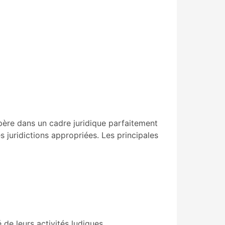
père dans un cadre juridique parfaitement
s juridictions appropriées. Les principales
 de leurs activités ludiques.