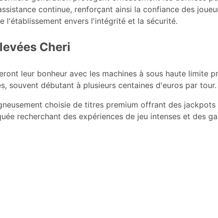
ssistance continue, renforçant ainsi la confiance des joueur
'établissement envers l'intégrité et la sécurité.
élevées Cheri
eront leur bonheur avec les machines à sous haute limite p
s, souvent débutant à plusieurs centaines d'euros par tour.
gneusement choisie de titres premium offrant des jackpots
tiquée recherchant des expériences de jeu intenses et des ga
.