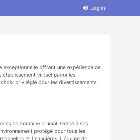
Log in
e exceptionnelle offrant une expérience de
 établissement virtuel parmi les
choix privilégié pour les divertissements
e dans ce domaine crucial. Grâce à ses
environnement protégé pour tous les
sonnelles et financières. L'équipe de