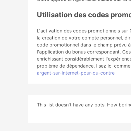
Utilisation des codes prom
L'activation des codes promotionnels sur C
la création de votre compte personnel, dir
code promotionnel dans le champ prévu à c
l'application du bonus correspondant. Ces 
enrichissant considérablement l'expérienc
problème de dépendance, lisez ici commen
argent-sur-internet-pour-ou-contre
This list doesn't have any bots! How boring