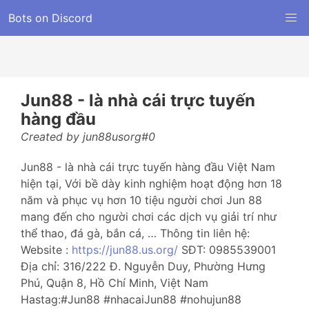
Bots on Discord
Jun88 - là nhà cái trực tuyến
hàng đầu
Created by jun88usorg#0
Jun88 - là nhà cái trực tuyến hàng đầu Việt Nam
hiện tại, Với bề dày kinh nghiệm hoạt động hơn 18
năm và phục vụ hơn 10 tiệu người chơi Jun 88
mang đến cho người chơi các dịch vụ giải trí như
thể thao, đá gà, bắn cá, … Thông tin liên hệ:
Website :
https://jun88.us.org/
SĐT: 0985539001
Địa chỉ: 316/222 Đ. Nguyễn Duy, Phường Hưng
Phú, Quận 8, Hồ Chí Minh, Việt Nam
Hastag:#Jun88 #nhacaiJun88 #nohujun88