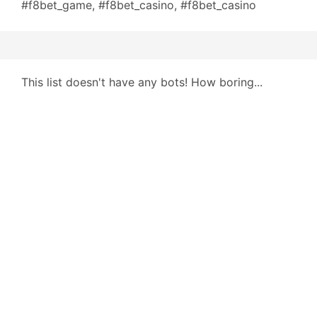
#f8bet_game, #f8bet_casino, #f8bet_casino
This list doesn't have any bots! How boring...