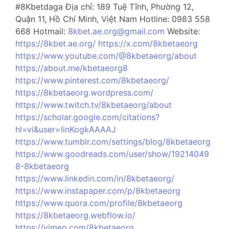
#8Kbetdaga Địa chỉ: 189 Tuệ Tĩnh, Phường 12,
Quận 11, Hồ Chí Minh, Việt Nam Hotline: 0983 558
668 Hotmail:
8kbet.ae.org@gmail.com
Website:
https://8kbet.ae.org/
https://x.com/8kbetaeorg
https://www.youtube.com/@8kbetaeorg/about
https://about.me/kbetaeorg8
https://www.pinterest.com/8kbetaeorg/
https://8kbetaeorg.wordpress.com/
https://www.twitch.tv/8kbetaeorg/about
https://scholar.google.com/citations?
hl=vi&user=linKogkAAAAJ
https://www.tumblr.com/settings/blog/8kbetaeorg
https://www.goodreads.com/user/show/19214049
8-8kbetaeorg
https://www.linkedin.com/in/8kbetaeorg/
https://www.instapaper.com/p/8kbetaeorg
https://www.quora.com/profile/8kbetaeorg
https://8kbetaeorg.webflow.io/
https://vimeo.com/8kbetaeorg