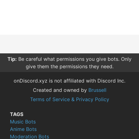
Tip:
Be careful what permissions you give bots. Only
give them the permissions they need.
onDiscord.xyz is not affiliated with Discord Inc.
Created and owned by
Brussell
Terms of Service & Privacy Policy
TAGS
Music Bots
Anime Bots
Moderation Bots