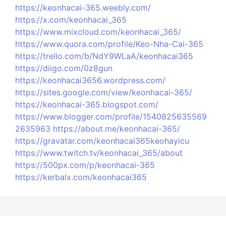
https://keonhacai-365.weebly.com/
https://x.com/keonhacai_365
https://www.mixcloud.com/keonhacai_365/
https://www.quora.com/profile/Keo-Nha-Cai-365
https://trello.com/b/NdY9WLaA/keonhacai365
https://diigo.com/0z8gun
https://keonhacai3656.wordpress.com/
https://sites.google.com/view/keonhacai-365/
https://keonhacai-365.blogspot.com/
https://www.blogger.com/profile/1540825635569
2635963
https://about.me/keonhacai-365/
https://gravatar.com/keonhacai365keohayicu
https://www.twitch.tv/keonhacai_365/about
https://500px.com/p/keonhacai-365
https://kerbalx.com/keonhacai365