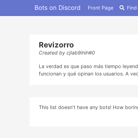
Bots on Discord
Front Page
Find
Revizorro
Created by cjlab9ihih#0
La verdad es que paso más tiempo leyendo
funcionan y qué opinan los usuarios. A v
This list doesn't have any bots! How boring