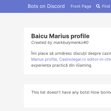
Bots on Discord
Front Page
Find
Baicu Marius profile
Created by markbulymenko#0
Îmi place să urmăresc discuții despre cazin
Marius profile, Casinolegal.ro editor-in-chi
experiența practică din iGaming.
This list doesn't have any bots! How boring