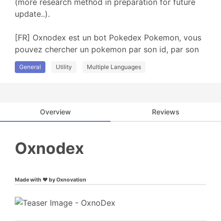
(more research method in preparation for future 
update..).

[FR] Oxnodex est un bot Pokedex Pokemon, vous 
pouvez chercher un pokemon par son id, par son 
nom ou aléatoirement (plus de méthodes de 
General
Utility
Multiple Languages
recherche dans les futures mises à jours..).
Overview
Reviews
Oxnodex
Made with ❤️ by Oxnovation