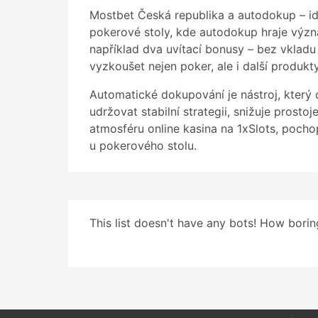
Mostbet Česká republika a autodokup – ide
pokerové stoly, kde autodokup hraje význa
například dva uvítací bonusy – bez vkladu a
vyzkoušet nejen poker, ale i další produkt
Automatické dokupování je nástroj, který
udržovat stabilní strategii, snižuje prosto
atmosféru online kasina na 1xSlots, poch
u pokerového stolu.
This list doesn't have any bots! How boring