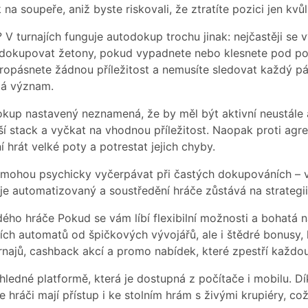
k na soupeře, aniž byste riskovali, že ztratíte pozici jen kvů
 V turnajích funguje autodokup trochu jinak: nejčastěji se
u dokupovat žetony, pokud vypadnete nebo klesnete pod po
propásnete žádnou příležitost a nemusíte sledovat každý pá
má význam.
kup nastavený neznamená, že by měl být aktivní neustále a
 stack a vyčkat na vhodnou příležitost. Naopak proti agre
rát velké poty a potrestat jejich chyby.
mohou psychicky vyčerpávat při častých dokupováních – vid
s je automatizovaný a soustředění hráče zůstává na strateg
dého hráče Pokud se vám líbí flexibilní možnosti a bohatá n
rních automatů od špičkových vývojářů, ale i štědré bonusy,
rnajů, cashback akcí a promo nabídek, které zpestří každou
ehledné platformě, která je dostupná z počítače i mobilu. 
že hráči mají přístup i ke stolním hrám s živými krupiéry, co