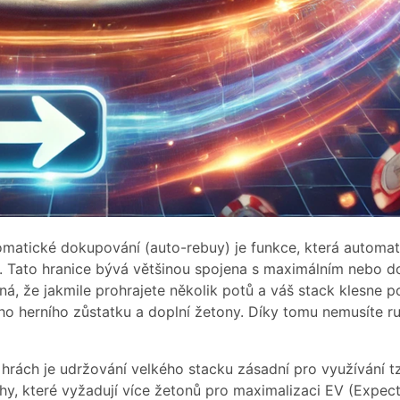
matické dokupování (auto-rebuy) je funkce, která automat
i. Tato hranice bývá většinou spojena s maximálním nebo 
á, že jakmile prohrajete několik potů a váš stack klesne po
ho herního zůstatku a doplní žetony. Díky tomu nemusíte 
ách je udržování velkého stacku zásadní pro využívání tzv
tahy, které vyžadují více žetonů pro maximalizaci EV (Exp