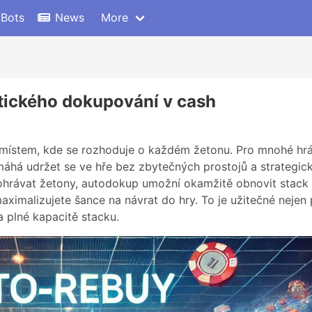
 Bots
News
More
tického dokupování v cash
 místem, kde se rozhoduje o každém žetonu. Pro mnohé hr
máhá udržet se ve hře bez zbytečných prostojů a strategick
ohrávat žetony, autodokup umožní okamžitě obnovit stack
aximalizujete šance na návrat do hry. To je užitečné nejen 
na plné kapacitě stacku.