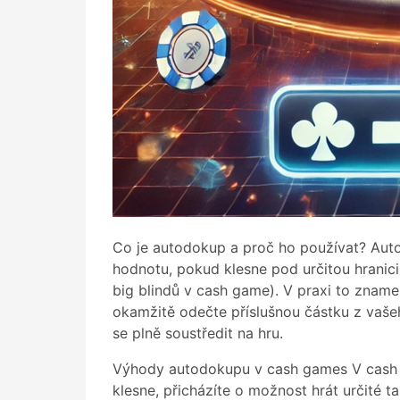
Co je autodokup a proč ho používat? Auto
hodnotu, pokud klesne pod určitou hranic
big blindů v cash game). V praxi to znamen
okamžitě odečte příslušnou částku z vaše
se plně soustředit na hru.
Výhody autodokupu v cash games V cash hr
klesne, přicházíte o možnost hrát určité 