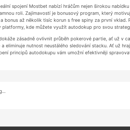
ální spojení Mostbet nabízí hráčům nejen širokou nabídku 
mnou roli. Zajímavostí je bonusový program, který motivuj
 bonus až několik tisíc korun s free spiny za první vklad. P
y platformy, kde můžete využít autodokup pro svou strategi
 dokáže zásadně ovlivnit průběh pokerové partie, ať už v 
je a eliminuje nutnost neustálého sledování stacku. Ať už hr
opení principů autodokupu vám umožní efektivněji spravova
...