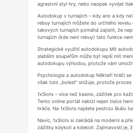
agresivní styl hry, nebo naopak vyvíjet tla
Autodokup v turnajích – kdy ano a kdy ne?
rebuy turnajích můžete do určitého level
takových turnajích pomáhá zajistit, že ne
turnajích (kde není rebuy) tato funkce ne
Strategické využití autodokupu Mít autodo
slabším soupeřům může být lepší mít menší
autodokupu výhodou, protože vám umožní h
Psychologie a autodokup Někteří hráči se 
však tuto „bolest“ snižuje, protože proce
1xSlots – více než kasino, zážitek pro kaž
Tento online portál nabízí nejen tisíce he
hráče. Na 1xSlots najdete pestrou škálu tu
Navíc, 1xSlots si zakládá na moderní a př
zážitky kdykoli a kdekoli. Zajímavostí je, 