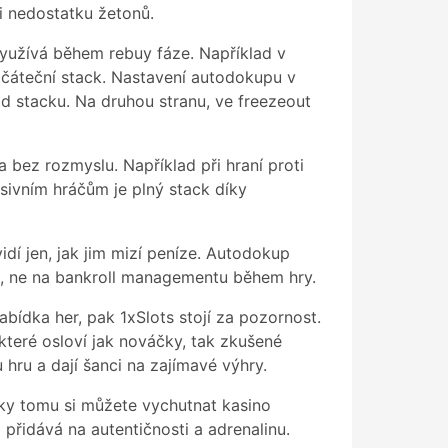
li nedostatku žetonů.
 využívá během rebuy fáze. Například v
čáteční stack. Nastavení autodokupu v
d stacku. Na druhou stranu, ve freezeout
 bez rozmyslu. Například při hraní proti
sivním hráčům je plný stack díky
í jen, jak jim mizí peníze. Autodokup
ii, ne na bankroll managementu během hry.
abídka her, pak 1xSlots stojí za pozornost.
 které osloví jak nováčky, tak zkušené
 hru a dají šanci na zajímavé výhry.
Díky tomu si můžete vychutnat kasino
ž přidává na autentičnosti a adrenalinu.