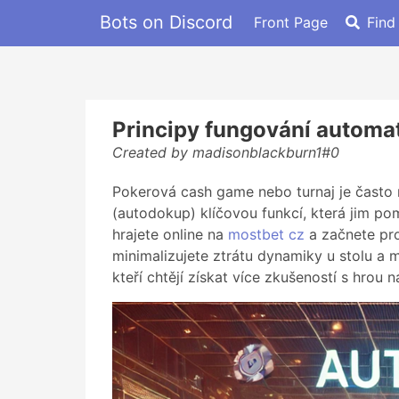
Bots on Discord
Front Page
Find
Principy fungování automa
Created by madisonblackburn1#0
Pokerová cash game nebo turnaj je často
(autodokup) klíčovou funkcí, která jim po
hrajete online na
mostbet cz
a začnete pr
minimalizujete ztrátu dynamiky u stolu a m
kteří chtějí získat více zkušeností s hrou 