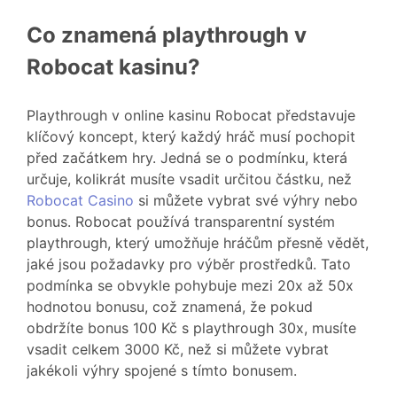
Co znamená playthrough v
Robocat kasinu?
Playthrough v online kasinu Robocat představuje
klíčový koncept, který každý hráč musí pochopit
před začátkem hry. Jedná se o podmínku, která
určuje, kolikrát musíte vsadit určitou částku, než
Robocat Casino
si můžete vybrat své výhry nebo
bonus. Robocat používá transparentní systém
playthrough, který umožňuje hráčům přesně vědět,
jaké jsou požadavky pro výběr prostředků. Tato
podmínka se obvykle pohybuje mezi 20x až 50x
hodnotou bonusu, což znamená, že pokud
obdržíte bonus 100 Kč s playthrough 30x, musíte
vsadit celkem 3000 Kč, než si můžete vybrat
jakékoli výhry spojené s tímto bonusem.