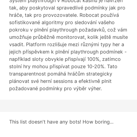
Systém playthrough v Robocat kasinu je navržen
tak, aby poskytoval spravedlivé podmínky jak pro
hráče, tak pro provozovatele. Robocat používá
sofistikované algoritmy pro sledování vašeho
pokroku v plnění playthrough požadavků, což vám
umožňuje průběžně monitorovat, kolik ještě musíte
vsadit. Platform rozlišuje mezi různými typy her a
jejich příspěvkem k plnění playthrough podmínek -
například sloty obvykle přispívají 100%, zatímco
stolní hry mohou přispívat pouze 10-20%. Tato
transparentnost pomáhá hráčům strategicky
plánovat své herní sessions a efektivně plnit
požadované podmínky pro výběr výher.
This list doesn't have any bots! How boring...