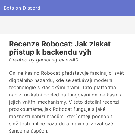
Bots on Discord
Recenze Robocat: Jak získat
přístup k backendu výh
Created by gamblingreview#0
Online kasino Robocat představuje fascinující svět
digitálního hazardu, kde se setkávají moderní
technologie s klasickými hrami. Tato platforma
nabízí unikátní pohled na fungování online kasin a
jejich vnitřní mechanismy. V této detailní recenzi
prozkoumáme, jak Robocat funguje a jaké
možnosti nabízí hráčům, kteří chtějí pochopit
složitosti online hazardu a maximalizovat své
šance na úspěch.