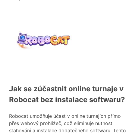
Jak se zúčastnit online turnaje v
Robocat bez instalace softwaru?
Robocat umožňuje účast v online turnajích přímo
přes webový prohlížeč, což eliminuje nutnost
stahování a instalace dodatečného softwaru. Tento