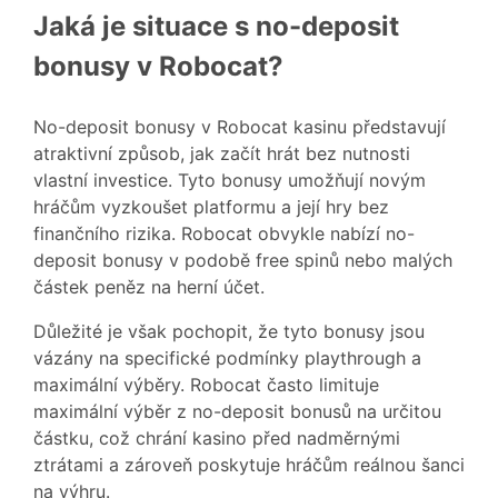
Jaká je situace s no-deposit
bonusy v Robocat?
No-deposit bonusy v Robocat kasinu představují
atraktivní způsob, jak začít hrát bez nutnosti
vlastní investice. Tyto bonusy umožňují novým
hráčům vyzkoušet platformu a její hry bez
finančního rizika. Robocat obvykle nabízí no-
deposit bonusy v podobě free spinů nebo malých
částek peněz na herní účet.
Důležité je však pochopit, že tyto bonusy jsou
vázány na specifické podmínky playthrough a
maximální výběry. Robocat často limituje
maximální výběr z no-deposit bonusů na určitou
částku, což chrání kasino před nadměrnými
ztrátami a zároveň poskytuje hráčům reálnou šanci
na výhru.