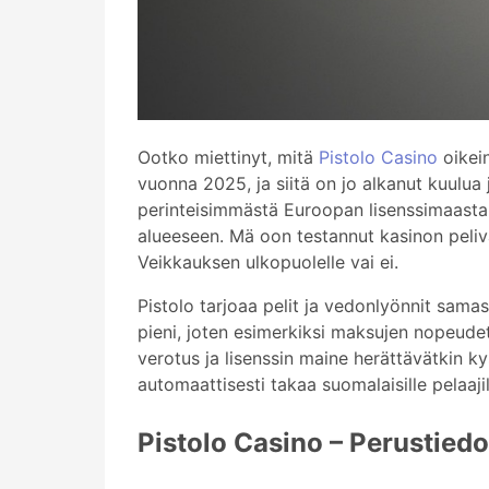
Ootko miettinyt, mitä
Pistolo Casino
oikein
vuonna 2025, ja siitä on jo alkanut kuulua j
perinteisimmästä Euroopan lisenssimaasta. S
alueeseen. Mä oon testannut kasinon pelival
Veikkauksen ulkopuolelle vai ei.
Pistolo tarjoaa pelit ja vedonlyönnit samas
pieni, joten esimerkiksi maksujen nopeudet
verotus ja lisenssin maine herättävätkin ky
automaattisesti takaa suomalaisille pelaaji
Pistolo Casino – Perustiedo