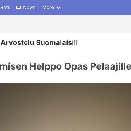
 Bots
News
More
 Arvostelu Suomalaisill
misen Helppo Opas Pelaajill