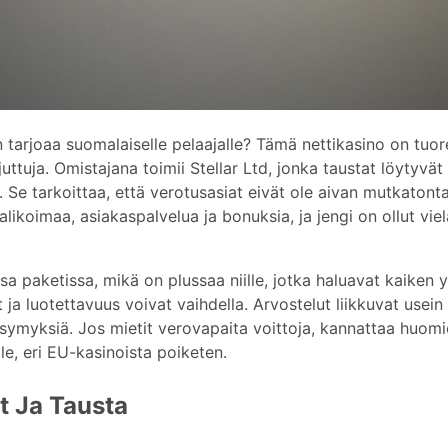
 tarjoaa suomalaiselle pelaajalle? Tämä nettikasino on tuor
uttuja. Omistajana toimii Stellar Ltd, jonka taustat löytyvät
e tarkoittaa, että verotusasiat eivät ole aivan mutkatonta s
ikoimaa, asiakaspalvelua ja bonuksia, ja jengi on ollut viel
sa paketissa, mikä on plussaa niille, jotka haluavat kaiken y
 ja luotettavuus voivat vaihdella. Arvostelut liikkuvat use
symyksiä. Jos mietit verovapaita voittoja, kannattaa huomioi
lle, eri EU-kasinoista poiketen.
t Ja Tausta