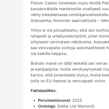
Pistolo Casino tunnetaan myös nimillä Pisto
kansainvälisille markkinoille virallisesti 
nähty kikkailemassa omistajanvaihdoksilla 
Anjouanilta, Komorien saarivaltiosta – hä
Yritys ei ole pörssilistattu, eikä sen luott
rahapelit ja urheiluvedonlyönti, joten toi
erityisesti verotuksen näkökulma: Anjouanin
saa verovapaita voittoja automaattisesti het
ole kaikille helppoa.
Brändin maine on tällä hetkellä sen verran 
ja kampanjoita, mutta verokysymykset rouh
kertoo, että potentiaalia löytyy, mutta kasi
joilla on EU-lisenssi ja verovapaat voitot.
Faktalaatikko:
Perustamisvuosi:
2025
Omistaja:
Stellar Ltd (Komorit)