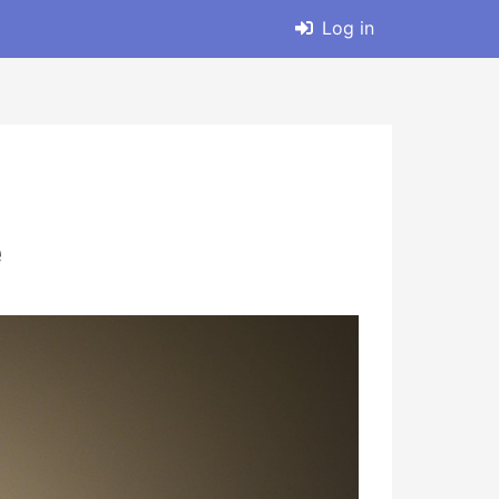
Log in
e