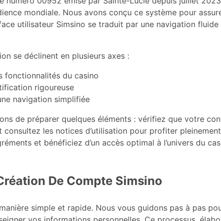
ence numéro 00952 émise par Sainte-Lucie depuis juillet 2023
dience mondiale. Nous avons conçu ce système pour assurer
terface utilisateur Simsino se traduit par une navigation fl
on se déclinent en plusieurs axes :
s fonctionnalités du casino
ification rigoureuse
ne navigation simplifiée
s de préparer quelques éléments : vérifiez que votre conn
t consultez les notices d’utilisation pour profiter pleineme
réments et bénéficiez d’un accès optimal à l’univers du cas
 Création De Compte Simsino
e manière simple et rapide. Nous vous guidons pas à pas pou
enseigner vos informations personnelles. Ce processus, élab