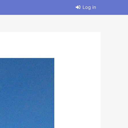
Log in