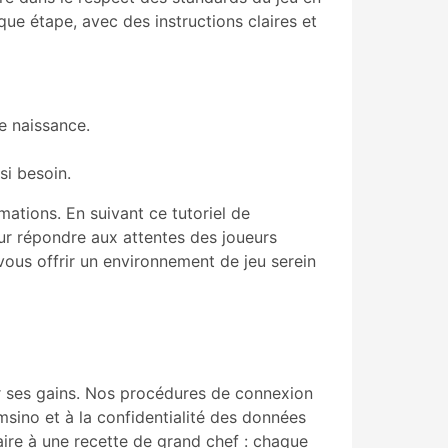
ue étape, avec des instructions claires et
e naissance.
si besoin.
mations. En suivant ce tutoriel de
ur répondre aux attentes des joueurs
ous offrir un environnement de jeu serein
rer ses gains. Nos procédures de connexion
msino et à la confidentialité des données
laire à une recette de grand chef : chaque