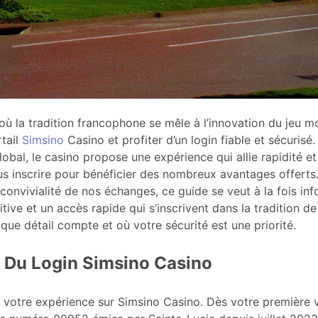
ù la tradition francophone se mêle à l’innovation du jeu m
rtail
Simsino
Casino et profiter d’un login fiable et sécuris
obal, le casino propose une expérience qui allie rapidité e
 inscrire pour bénéficier des nombreux avantages offerts. A
convivialité de nos échanges, ce guide se veut à la fois inf
tive et un accès rapide qui s’inscrivent dans la tradition de
ue détail compte et où votre sécurité est une priorité.
e Du Login Simsino Casino
 votre expérience sur Simsino Casino. Dès votre première vis