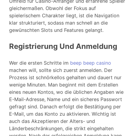
Umfeld für Casino-Anfänger und erfahrene Spieler
gleichermaßen. Obwohl der Fokus auf
spielerischem Charakter liegt, ist die Navigation
klar strukturiert, sodass man schnell an die
gewünschten Slots und Features gelangt.
Registrierung Und Anmeldung
Wer die ersten Schritte im
beep beep casino
machen will, sollte sich zuerst anmelden. Der
Prozess ist schnörkellos gehalten und dauert nur
wenige Minuten. Man beginnt mit dem Erstellen
eines neuen Kontos, wo die üblichen Angaben wie
E-Mail-Adresse, Name und ein sicheres Passwort
gefragt sind. Danach erfolgt die Bestätigung per
E-Mail, um das Konto zu aktivieren. Wichtig ist
auch das Akzeptieren der Alters- und
Länderbeschränkungen, die strikt eingehalten
werden. Nach der erfolgreichen Anmeldung kann