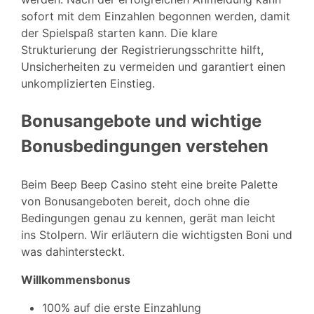
sofort mit dem Einzahlen begonnen werden, damit
der Spielspaß starten kann. Die klare
Strukturierung der Registrierungsschritte hilft,
Unsicherheiten zu vermeiden und garantiert einen
unkomplizierten Einstieg.
Bonusangebote und wichtige
Bonusbedingungen verstehen
Beim Beep Beep Casino steht eine breite Palette
von Bonusangeboten bereit, doch ohne die
Bedingungen genau zu kennen, gerät man leicht
ins Stolpern. Wir erläutern die wichtigsten Boni und
was dahintersteckt.
Willkommensbonus
100% auf die erste Einzahlung