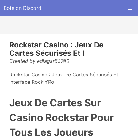
Bots on Discord
Rockstar Casino : Jeux De
Cartes Sécurisés Et I
Created by edlagar537#0
Rockstar Casino : Jeux De Cartes Sécurisés Et
Interface Rock’n’Roll
Jeux De Cartes Sur
Casino Rockstar Pour
Tous Les Joueurs