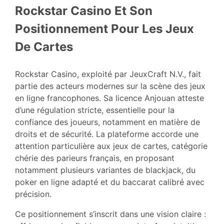
Rockstar Casino Et Son
Positionnement Pour Les Jeux
De Cartes
Rockstar Casino, exploité par JeuxCraft N.V., fait
partie des acteurs modernes sur la scène des jeux
en ligne francophones. Sa licence Anjouan atteste
d’une régulation stricte, essentielle pour la
confiance des joueurs, notamment en matière de
droits et de sécurité. La plateforme accorde une
attention particulière aux jeux de cartes, catégorie
chérie des parieurs français, en proposant
notamment plusieurs variantes de blackjack, du
poker en ligne adapté et du baccarat calibré avec
précision.
Ce positionnement s’inscrit dans une vision claire :