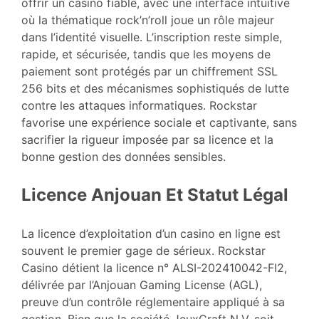
offrir un casino fiable, avec une interface intuitive
où la thématique rock’n’roll joue un rôle majeur
dans l’identité visuelle. L’inscription reste simple,
rapide, et sécurisée, tandis que les moyens de
paiement sont protégés par un chiffrement SSL
256 bits et des mécanismes sophistiqués de lutte
contre les attaques informatiques. Rockstar
favorise une expérience sociale et captivante, sans
sacrifier la rigueur imposée par sa licence et la
bonne gestion des données sensibles.
Licence Anjouan Et Statut Légal
La licence d’exploitation d’un casino en ligne est
souvent le premier gage de sérieux. Rockstar
Casino détient la licence n° ALSI-202410042-FI2,
délivrée par l’Anjouan Gaming License (AGL),
preuve d’un contrôle réglementaire appliqué à sa
gestion. Bien que la société JeuxCraft N.V. soit