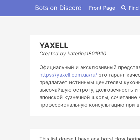
Bots on Discord
Front Page
Find
YAXELL
Created by katerina18019#0
Официальный и эксклюзивный представ
https://yaxell.com.ua/ru/
это гарант каче
предлагает истинным ценителям кухонн
высочайшую остроту, долговечность и 
японской кузнечной школы, сочетание
профессиональную консультацию при в
This list doesn't have any bots! How boring