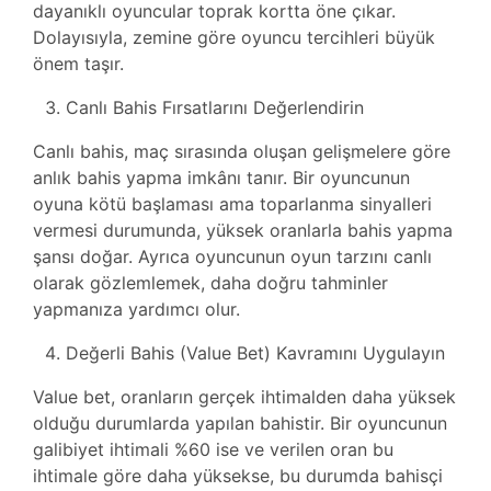
dayanıklı oyuncular toprak kortta öne çıkar.
Dolayısıyla, zemine göre oyuncu tercihleri büyük
önem taşır.
Canlı Bahis Fırsatlarını Değerlendirin
Canlı bahis, maç sırasında oluşan gelişmelere göre
anlık bahis yapma imkânı tanır. Bir oyuncunun
oyuna kötü başlaması ama toparlanma sinyalleri
vermesi durumunda, yüksek oranlarla bahis yapma
şansı doğar. Ayrıca oyuncunun oyun tarzını canlı
olarak gözlemlemek, daha doğru tahminler
yapmanıza yardımcı olur.
Değerli Bahis (Value Bet) Kavramını Uygulayın
Value bet, oranların gerçek ihtimalden daha yüksek
olduğu durumlarda yapılan bahistir. Bir oyuncunun
galibiyet ihtimali %60 ise ve verilen oran bu
ihtimale göre daha yüksekse, bu durumda bahisçi