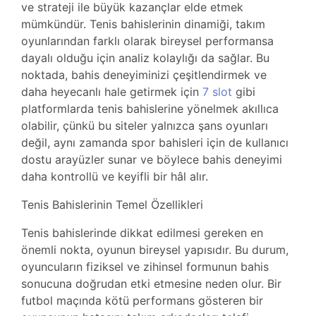
ve strateji ile büyük kazançlar elde etmek
mümkündür. Tenis bahislerinin dinamiği, takım
oyunlarından farklı olarak bireysel performansa
dayalı olduğu için analiz kolaylığı da sağlar. Bu
noktada, bahis deneyiminizi çeşitlendirmek ve
daha heyecanlı hale getirmek için
7 slot
gibi
platformlarda tenis bahislerine yönelmek akıllıca
olabilir, çünkü bu siteler yalnızca şans oyunları
değil, aynı zamanda spor bahisleri için de kullanıcı
dostu arayüzler sunar ve böylece bahis deneyimi
daha kontrollü ve keyifli bir hâl alır.
Tenis Bahislerinin Temel Özellikleri
Tenis bahislerinde dikkat edilmesi gereken en
önemli nokta, oyunun bireysel yapısıdır. Bu durum,
oyuncuların fiziksel ve zihinsel formunun bahis
sonucuna doğrudan etki etmesine neden olur. Bir
futbol maçında kötü performans gösteren bir