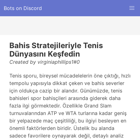
Bots on Discord
Bahis Stratejileriyle Tenis
Dünyasını Keşfedin
Created by virginiaphillips1#0
Tenis sporu, bireysel mücadelelerin öne çıktığı, hızlı
tempolu yapısıyla dikkat çeken ve bahis severler
için oldukça cazip bir alandır. Günümüzde, tenis
bahisleri spor bahisçileri arasında giderek daha
fazla ilgi görmektedir. Özellikle Grand Slam
turnuvalarından ATP ve WTA turlarına kadar geniş
bir yelpazede maç çeşitliliği, bu ilgiyi besleyen en
önemli faktörlerden biridir. Üstelik bu alanda
sadece favorilere oynayarak değil, detaylı analiz