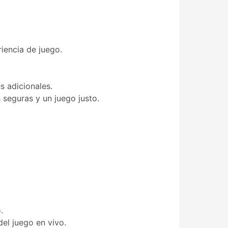
iencia de juego.
s adicionales.
 seguras y un juego justo.
.
del juego en vivo.