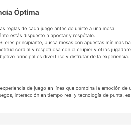
ncia Óptima
las reglas de cada juego antes de unirte a una mesa.
nto estás dispuesto a apostar y respétalo.
Si eres principiante, busca mesas con apuestas mínimas ba
titud cordial y respetuosa con el crupier y otros jugadore
etivo principal es divertirse y disfrutar de la experiencia.
 experiencia de juego en línea que combina la emoción de 
egos, interacción en tiempo real y tecnología de punta, e