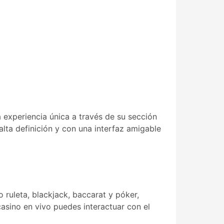
 experiencia única a través de su sección
alta definición y con una interfaz amigable
 ruleta, blackjack, baccarat y póker,
asino en vivo puedes interactuar con el