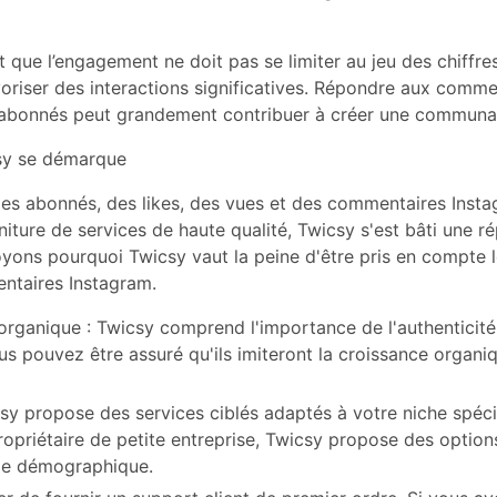
it que l’engagement ne doit pas se limiter au jeu des chiffres
avoriser des interactions significatives. Répondre aux comm
s abonnés peut grandement contribuer à créer une communau
csy se démarque
es abonnés, des likes, des vues et des commentaires Inst
iture de services de haute qualité, Twicsy s'est bâti une r
oyons pourquoi Twicsy vaut la peine d'être pris en compte
ntaires Instagram.
ganique : Twicsy comprend l'importance de l'authenticit
s pouvez être assuré qu'ils imiteront la croissance organi
csy propose des services ciblés adaptés à votre niche spéc
riétaire de petite entreprise, Twicsy propose des options q
upe démographique.