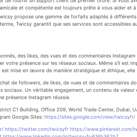
fier de fournir un support client de premier ordre. Si vous
 amicale et compétente est toujours prête à vous aider et 
, Twicsy propose une gamme de forfaits adaptés à différent
terme, Twicsy garantit que ses services sont accessibles au
 abonnés, des likes, des vues et des commentaires Instagr
er votre présence sur les réseaux sociaux. Même s’il est im
le est mise en œuvre de manière stratégique et éthique, elle 
achat de followers, de likes, de vues et de commentaires d
s sociaux. Un véritable engagement, un contenu de valeur
une présence Instagram réussie.
trict C1 Building, Office 209, World Trade Center, Dubai,
agram Google Sites:
https://sites.google.com/view/twicsyfr/
r/
https://twitter.com/twicsyfr
https://www.pinterest.com/t
t
https://www.linkedin.com/in/twicsy-fr-616b362b7