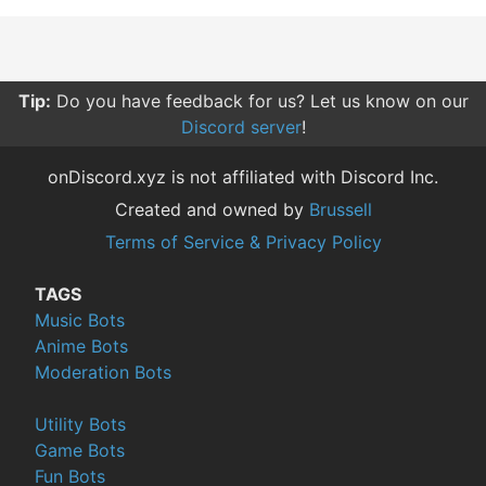
Tip:
Do you have feedback for us? Let us know on our
Discord server
!
onDiscord.xyz is not affiliated with Discord Inc.
Created and owned by
Brussell
Terms of Service & Privacy Policy
TAGS
Music Bots
Anime Bots
Moderation Bots
Utility Bots
Game Bots
Fun Bots