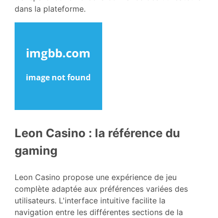
dans la plateforme.
Leon Casino : la référence du
gaming
Leon Casino propose une expérience de jeu
complète adaptée aux préférences variées des
utilisateurs. L'interface intuitive facilite la
navigation entre les différentes sections de la