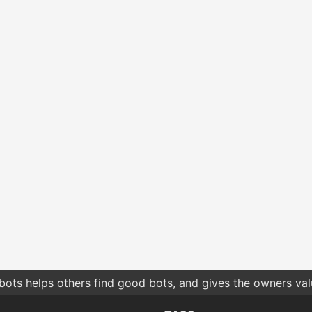
bots helps others find good bots, and gives the owners va