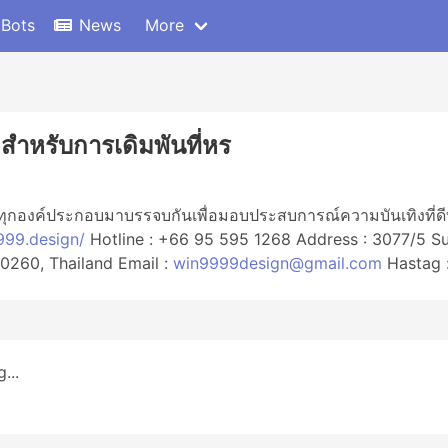
 Bots
News
More
สำหรับการเดิมพันที่หร
ุกองค์ประกอบมาบรรจบกันเพื่อมอบประสบการณ์ความบันเทิงที่ดี
999.design/
Hotline : +66 95 595 1268 Address : 3077/5 S
260, Thailand Email :
win9999design@gmail.com
Hastag 
...