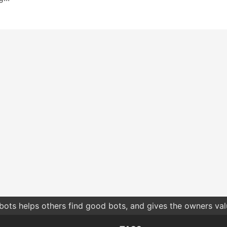
bots helps others find good bots, and gives the owners va