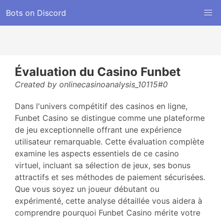
Bots on Discord
Évaluation du Casino Funbet
Created by onlinecasinoanalysis_10115#0
Dans l'univers compétitif des casinos en ligne,
Funbet Casino se distingue comme une plateforme
de jeu exceptionnelle offrant une expérience
utilisateur remarquable. Cette évaluation complète
examine les aspects essentiels de ce casino
virtuel, incluant sa sélection de jeux, ses bonus
attractifs et ses méthodes de paiement sécurisées.
Que vous soyez un joueur débutant ou
expérimenté, cette analyse détaillée vous aidera à
comprendre pourquoi Funbet Casino mérite votre