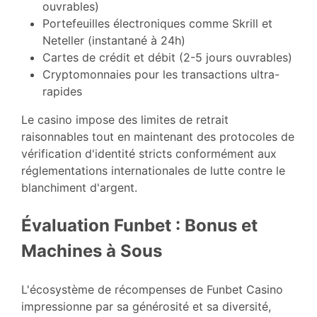
ouvrables)
Portefeuilles électroniques comme Skrill et
Neteller (instantané à 24h)
Cartes de crédit et débit (2-5 jours ouvrables)
Cryptomonnaies pour les transactions ultra-
rapides
Le casino impose des limites de retrait
raisonnables tout en maintenant des protocoles de
vérification d'identité stricts conformément aux
réglementations internationales de lutte contre le
blanchiment d'argent.
Évaluation Funbet : Bonus et
Machines à Sous
L'écosystème de récompenses de Funbet Casino
impressionne par sa générosité et sa diversité,