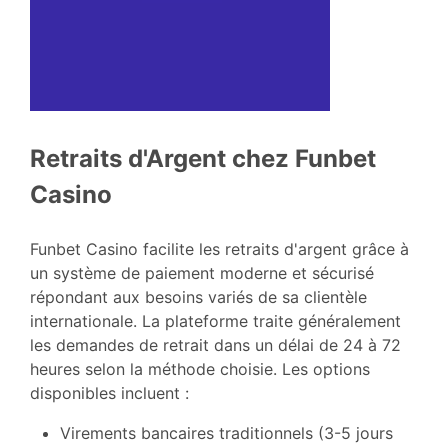
Retraits d'Argent chez Funbet
Casino
Funbet Casino facilite les retraits d'argent grâce à
un système de paiement moderne et sécurisé
répondant aux besoins variés de sa clientèle
internationale. La plateforme traite généralement
les demandes de retrait dans un délai de 24 à 72
heures selon la méthode choisie. Les options
disponibles incluent :
Virements bancaires traditionnels (3-5 jours