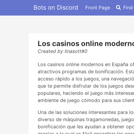
Bots on Discord
Front Page
Find
Los casinos online modern
Created by linasott#0
Los casinos online modernos en España of
atractivos programas de bonificación. Est
acceso rápido a los juegos, una navegació
que te permite disfrutar de los juegos des
populares, haciendo el juego más interesa
ambiente de juego cómodo para sus client
Una de las soluciones interesantes para l
diverso de máquinas tragamonedas, juegos
bonificación que les ayudan a obtener opor
gracias a la cual es fácil encontrar las s