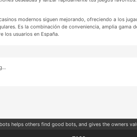
s casinos modernos siguen mejorando, ofreciendo a los jugad
ulares. Es la combinación de conveniencia, amplia gama de
e los usuarios en España.
...
bots helps others find good bots, and gives the owners va