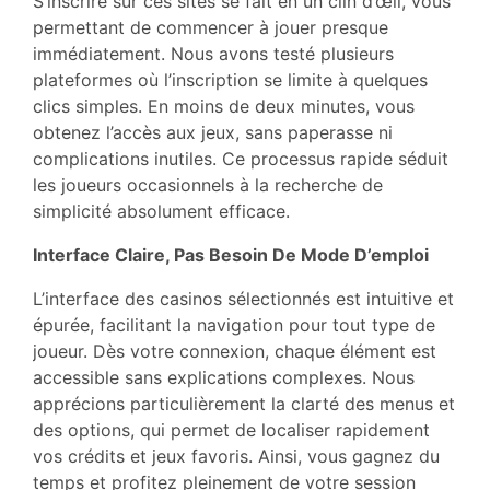
S’inscrire sur ces sites se fait en un clin d’œil, vous
permettant de commencer à jouer presque
immédiatement. Nous avons testé plusieurs
plateformes où l’inscription se limite à quelques
clics simples. En moins de deux minutes, vous
obtenez l’accès aux jeux, sans paperasse ni
complications inutiles. Ce processus rapide séduit
les joueurs occasionnels à la recherche de
simplicité absolument efficace.
Interface Claire, Pas Besoin De Mode D’emploi
L’interface des casinos sélectionnés est intuitive et
épurée, facilitant la navigation pour tout type de
joueur. Dès votre connexion, chaque élément est
accessible sans explications complexes. Nous
apprécions particulièrement la clarté des menus et
des options, qui permet de localiser rapidement
vos crédits et jeux favoris. Ainsi, vous gagnez du
temps et profitez pleinement de votre session