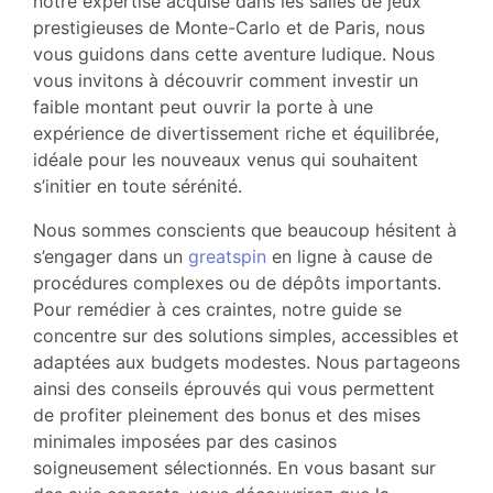
notre expertise acquise dans les salles de jeux
prestigieuses de Monte-Carlo et de Paris, nous
vous guidons dans cette aventure ludique. Nous
vous invitons à découvrir comment investir un
faible montant peut ouvrir la porte à une
expérience de divertissement riche et équilibrée,
idéale pour les nouveaux venus qui souhaitent
s’initier en toute sérénité.
Nous sommes conscients que beaucoup hésitent à
s’engager dans un
greatspin
en ligne à cause de
procédures complexes ou de dépôts importants.
Pour remédier à ces craintes, notre guide se
concentre sur des solutions simples, accessibles et
adaptées aux budgets modestes. Nous partageons
ainsi des conseils éprouvés qui vous permettent
de profiter pleinement des bonus et des mises
minimales imposées par des casinos
soigneusement sélectionnés. En vous basant sur