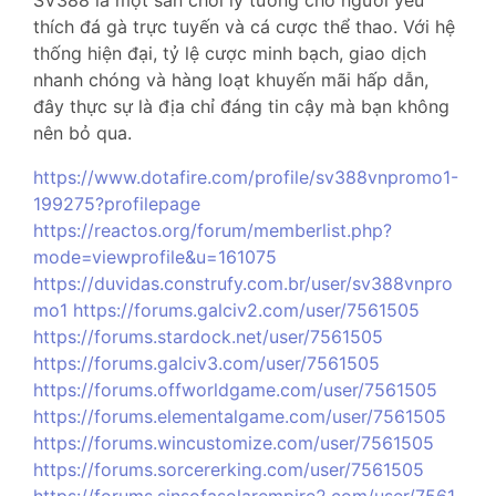
SV388 là một sân chơi lý tưởng cho người yêu
thích đá gà trực tuyến và cá cược thể thao. Với hệ
thống hiện đại, tỷ lệ cược minh bạch, giao dịch
nhanh chóng và hàng loạt khuyến mãi hấp dẫn,
đây thực sự là địa chỉ đáng tin cậy mà bạn không
nên bỏ qua.
https://www.dotafire.com/profile/sv388vnpromo1-
199275?profilepage
https://reactos.org/forum/memberlist.php?
mode=viewprofile&u=161075
https://duvidas.construfy.com.br/user/sv388vnpro
mo1
https://forums.galciv2.com/user/7561505
https://forums.stardock.net/user/7561505
https://forums.galciv3.com/user/7561505
https://forums.offworldgame.com/user/7561505
https://forums.elementalgame.com/user/7561505
https://forums.wincustomize.com/user/7561505
https://forums.sorcererking.com/user/7561505