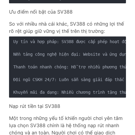
Ưu điểm nổi bật của SV388
So với nhiều nhà cái khác, SV388 có những lợi thế
rõ rệt giúp giữ vững vị thế trên thị trường:
Uy tín và hợp pháp: SV388 được cấp phép hoạt động 
Nền tảng công nghệ hiện đại: Website và ứng dụng d
Thanh toán nhanh chóng: Hỗ trợ nhiều phương thức nạ
Đội ngũ CSKH 24/7: Luôn sẵn sàng giải đáp thắc mắc,
Nạp rút tiền tại SV388
Một trong những yếu tố khiến người chơi yên tâm
lựa chọn SV388 chính là hệ thống nạp rút nhanh
chóng và an toàn. Người chơi có thể giao dịch