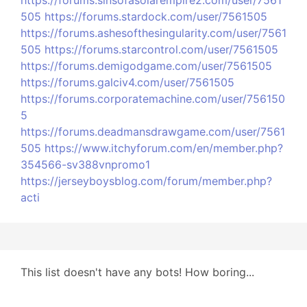
https://forums.sinsofasolarempire2.com/user/7561
505
https://forums.stardock.com/user/7561505
https://forums.ashesofthesingularity.com/user/7561
505
https://forums.starcontrol.com/user/7561505
https://forums.demigodgame.com/user/7561505
https://forums.galciv4.com/user/7561505
https://forums.corporatemachine.com/user/756150
5
https://forums.deadmansdrawgame.com/user/7561
505
https://www.itchyforum.com/en/member.php?
354566-sv388vnpromo1
https://jerseyboysblog.com/forum/member.php?
acti
This list doesn't have any bots! How boring...