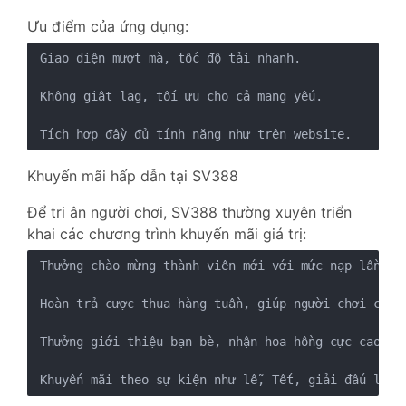
Ưu điểm của ứng dụng:
Giao diện mượt mà, tốc độ tải nhanh.

Không giật lag, tối ưu cho cả mạng yếu.

Khuyến mãi hấp dẫn tại SV388
Để tri ân người chơi, SV388 thường xuyên triển
khai các chương trình khuyến mãi giá trị:
Thưởng chào mừng thành viên mới với mức nạp lần đầu
Hoàn trả cược thua hàng tuần, giúp người chơi có th
Thưởng giới thiệu bạn bè, nhận hoa hồng cực cao.
