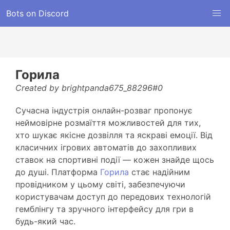
Bots on Discord
Горила
Created by brightpanda675_88296#0
Сучасна індустрія онлайн-розваг пропонує
неймовірне розмаїття можливостей для тих,
хто шукає якісне дозвілля та яскраві емоції. Від
класичних ігрових автоматів до захопливих
ставок на спортивні події — кожен знайде щось
до душі. Платформа
Горила
стає надійним
провідником у цьому світі, забезпечуючи
користувачам доступ до передових технологій
гемблінгу та зручного інтерфейсу для гри в
будь-який час.