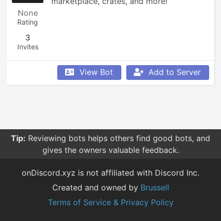
marketplace, crates, and more!
None
Rating
3
Invites
View Bot
Add to Server
Tip:
Reviewing bots helps others find good bots, and
gives the owners valuable feedback.
onDiscord.xyz is not affiliated with Discord Inc.
Created and owned by
Brussell
Terms of Service & Privacy Policy