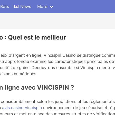
 Bots
News
More
: Quel est le meilleur
 jeux d'argent en ligne, Vincispin Casino se distingue com
e approfondie examine les caractéristiques principales de c
rtunités de gains. Découvrons ensemble si Vincispin mérite v
casinos numériques.
n ligne avec VINCISPIN ?
e considérablement selon les juridictions et les réglementat
un
avis casino vincispin
environnement de jeu sécurisé et rég
oueurs et met en place des mesures strictes de vérification