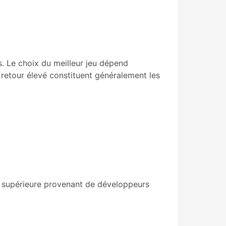
s. Le choix du meilleur jeu dépend
 retour élevé constituent généralement les
té supérieure provenant de développeurs