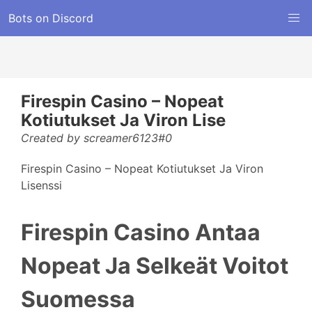
Bots on Discord
Firespin Casino – Nopeat
Kotiutukset Ja Viron Lise
Created by screamer6123#0
Firespin Casino – Nopeat Kotiutukset Ja Viron
Lisenssi
Firespin Casino Antaa
Nopeat Ja Selkeät Voitot
Suomessa