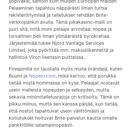
sopivaksi, samoin kuin muiden Euroopan maiden.
Pelaaminen tapahtuu näppärästi ilman turhia
rekisteröitymisiä ja talletukset tehdään Brite-
verkkopankin avulla. Tämä pikakasino-malli on
juuri sitä, mitä moni pelaaja arvostaa: nopea ja
turvallinen peli ilman ylimääräistä byrokratiaa.
Järjestelmää tukee Njord Vantage Services
Limited, joka pyörittää mm. maksuliikennettä ja
hallintoa Viron lisenssin puitteissa.
Firespinillä on taustalla myös muita brändejä, kuten
Buumi ja
Nopein.com
, mikä kertoo, että porukka
tietää mistä hommassa on kyse. Pelaajat nostavat
usein malleista nopeuden ja selkeyden, mutta
sekavia minimitalletusrajoja on kritisoitu. Tämä on
pikku miinus, mutta sen kanssa pärjää, kun tietää,
että nostot tapahtuvat usein välittömästi ja
kotiutukset hoituvat Brite-palvelun kautta omalle
pankkitilille salamannopeasti.