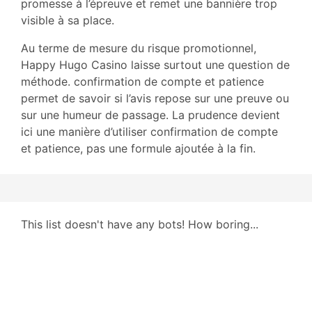
promesse à l’épreuve et remet une bannière trop
visible à sa place.
Au terme de mesure du risque promotionnel,
Happy Hugo Casino laisse surtout une question de
méthode. confirmation de compte et patience
permet de savoir si l’avis repose sur une preuve ou
sur une humeur de passage. La prudence devient
ici une manière d’utiliser confirmation de compte
et patience, pas une formule ajoutée à la fin.
This list doesn't have any bots! How boring...