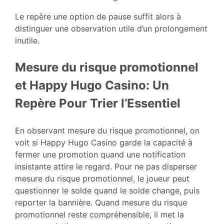
Le repère une option de pause suffit alors à
distinguer une observation utile d’un prolongement
inutile.
Mesure du risque promotionnel
et Happy Hugo Casino: Un
Repère Pour Trier l’Essentiel
En observant mesure du risque promotionnel, on
voit si Happy Hugo Casino garde la capacité à
fermer une promotion quand une notification
insistante attire le regard. Pour ne pas disperser
mesure du risque promotionnel, le joueur peut
questionner le solde quand le solde change, puis
reporter la bannière. Quand mesure du risque
promotionnel reste compréhensible, il met la