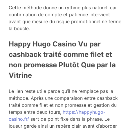
Cette méthode donne un rythme plus naturel, car
confirmation de compte et patience intervient
avant que mesure du risque promotionnel ne ferme
la boucle.
Happy Hugo Casino Vu par
cashback traité comme filet et
non promesse Plutôt Que par la
Vitrine
Le lien reste utile parce qu’il ne remplace pas la
méthode. Après une comparaison entre cashback
traité comme filet et non promesse et gestion du
temps entre deux tours,
https://happyhugo-
casino.fr/
sert de point fixe dans la phrase. Le
joueur garde ainsi un repère clair avant d’aborder