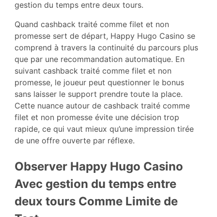
gestion du temps entre deux tours.
Quand cashback traité comme filet et non
promesse sert de départ, Happy Hugo Casino se
comprend à travers la continuité du parcours plus
que par une recommandation automatique. En
suivant cashback traité comme filet et non
promesse, le joueur peut questionner le bonus
sans laisser le support prendre toute la place.
Cette nuance autour de cashback traité comme
filet et non promesse évite une décision trop
rapide, ce qui vaut mieux qu’une impression tirée
de une offre ouverte par réflexe.
Observer Happy Hugo Casino
Avec gestion du temps entre
deux tours Comme Limite de