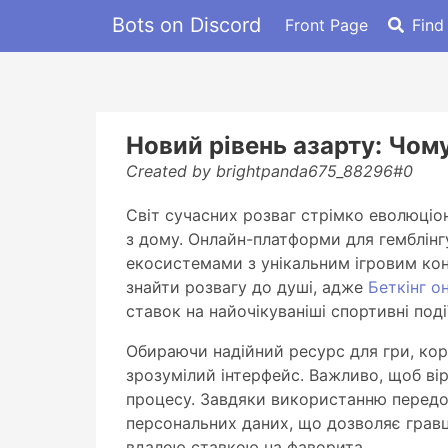
Bots on Discord
Front Page
Find
Новий рівень азарту: Чому
Created by brightpanda675_88296#0
Світ сучасних розваг стрімко еволюціо
з дому. Онлайн-платформи для гемблінгу
екосистемами з унікальним ігровим кон
знайти розвагу до душі, адже
Беткінг о
ставок на найочікуваніші спортивні події
Обираючи надійний ресурс для гри, кори
зрозумілий інтерфейс. Важливо, щоб вір
процесу. Завдяки використанню передов
персональних даних, що дозволяє грав
вдалою ставкою на фаворита.