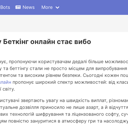
 Bots
News
More
 Беткінг онлайн стає вибо
нує, пропонуючи користувачам дедалі більше можливост
 та беттінгу стали не просто місцем для випробування 
тентом та високим рівнем безпеки. Сьогодні кожен поц
нлайн
пропонує широкий спектр можливостей: від класи
 світу.
стувачі звертають увагу на швидкість виплат, різноман
туальне дозвілля приносило не лише азарт, а й відчутт
их технологій шифрування та ліцензованого софту, су
цям повністю зануритися в атмосферу гри та насолодж