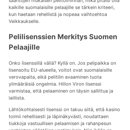
sääntöjen mukaisen pelitoiminnan, mikä pitäisi olla
kaikille suomalaisille pelaajille se tärkein kriteeri,
kun haetaan rehellistä ja nopeaa vaihtoehtoa
Veikkaukselle.
Pelilisenssien Merkitys Suomen
Pelaajille
Onko lisenssillä väliä? Kyllä on. Jos pelipaikka on
lisensoitu EU-alueella, voitot ovat suomalaisille
verovapaita, eikä pelitilin avaaminen tuota
ylimääräisiä ongelmia. Hillon Viron lisenssi
varmistaa, että pelaaminen on täysin sallittua ja
laillista.
Lähtökohtaisesti lisenssi on takuu siitä, että kasino
toimii rehellisesti ja läpinäkyvästi, noudattaen
tiukkoja vastuullisen pelaamisen ja rahanpesun