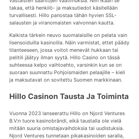
vastaisten sääntöjen vaatimuksia. Niin ikään se
takaa, että henkilö- ja maksutiedot käsitellään
turvallisesti. Hillo panostaa tähän hyvien SSL-
salausten ja viranomaisten valvonnan kautta.
Kaikista tärkein neuvo suomalaisille on pelata vain
lisensoiduilla kasinoilla. Näin varmistat, ettet päädy
tilanteeseen, jossa voitot menevät hukkaan tai
pelitili jäätyy ilman syytä. Hillo Casino on tässä
suhteessa kelpo vaihtoehto, varsinkin kun se on
suoraan suunnattu Pohjoismaiden pelaajille – kieli
ja maksutavat on sovitettu Suomen markkinaan.
Hillo Casinon Tausta Ja Toiminta
Vuonna 2023 lanseerattu Hillo on Njord Ventures
B.V:n tuore kasinobrändi, eikä taustalla ole vielä
mitään suuria omistajavaihdoksia tai uudistuksia.
Njord Ventures tunnetaan pikakasinoiden saralla,