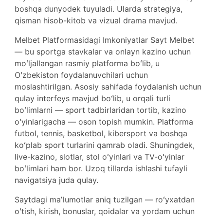
boshqa dunyodek tuyuladi. Ularda strategiya,
qisman hisob-kitob va vizual drama mavjud.
Melbet Platformasidagi Imkoniyatlar Sayt Melbet
— bu sportga stavkalar va onlayn kazino uchun
moʻljallangan rasmiy platforma boʻlib, u
Oʻzbekiston foydalanuvchilari uchun
moslashtirilgan. Asosiy sahifada foydalanish uchun
qulay interfeys mavjud boʻlib, u orqali turli
boʻlimlarni — sport tadbirlaridan tortib, kazino
oʻyinlarigacha — oson topish mumkin. Platforma
futbol, tennis, basketbol, kibersport va boshqa
koʻplab sport turlarini qamrab oladi. Shuningdek,
live-kazino, slotlar, stol oʻyinlari va TV-oʻyinlar
boʻlimlari ham bor. Uzoq tillarda ishlashi tufayli
navigatsiya juda qulay.
Saytdagi maʼlumotlar aniq tuzilgan — roʻyxatdan
oʻtish, kirish, bonuslar, qoidalar va yordam uchun