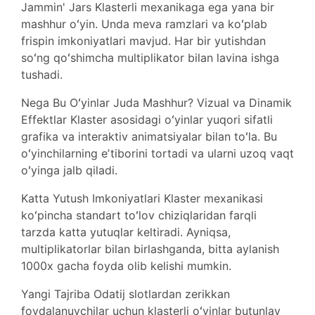
Jammin' Jars Klasterli mexanikaga ega yana bir
mashhur oʻyin. Unda meva ramzlari va koʻplab
frispin imkoniyatlari mavjud. Har bir yutishdan
soʻng qoʻshimcha multiplikator bilan lavina ishga
tushadi.
Nega Bu Oʻyinlar Juda Mashhur? Vizual va Dinamik
Effektlar Klaster asosidagi oʻyinlar yuqori sifatli
grafika va interaktiv animatsiyalar bilan toʻla. Bu
oʻyinchilarning eʼtiborini tortadi va ularni uzoq vaqt
oʻyinga jalb qiladi.
Katta Yutush Imkoniyatlari Klaster mexanikasi
koʻpincha standart toʻlov chiziqlaridan farqli
tarzda katta yutuqlar keltiradi. Ayniqsa,
multiplikatorlar bilan birlashganda, bitta aylanish
1000x gacha foyda olib kelishi mumkin.
Yangi Tajriba Odatij slotlardan zerikkan
foydalanuvchilar uchun klasterli oʻyinlar butunlay