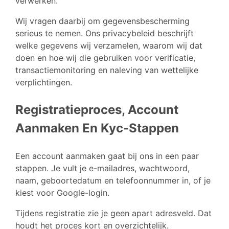
verwerken.
Wij vragen daarbij om gegevensbescherming
serieus te nemen. Ons privacybeleid beschrijft
welke gegevens wij verzamelen, waarom wij dat
doen en hoe wij die gebruiken voor verificatie,
transactiemonitoring en naleving van wettelijke
verplichtingen.
Registratieproces, Account
Aanmaken En Kyc-Stappen
Een account aanmaken gaat bij ons in een paar
stappen. Je vult je e-mailadres, wachtwoord,
naam, geboortedatum en telefoonnummer in, of je
kiest voor Google-login.
Tijdens registratie zie je geen apart adresveld. Dat
houdt het proces kort en overzichtelijk.