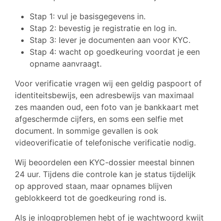
Stap 1: vul je basisgegevens in.
Stap 2: bevestig je registratie en log in.
Stap 3: lever je documenten aan voor KYC.
Stap 4: wacht op goedkeuring voordat je een
opname aanvraagt.
Voor verificatie vragen wij een geldig paspoort of
identiteitsbewijs, een adresbewijs van maximaal
zes maanden oud, een foto van je bankkaart met
afgeschermde cijfers, en soms een selfie met
document. In sommige gevallen is ook
videoverificatie of telefonische verificatie nodig.
Wij beoordelen een KYC-dossier meestal binnen
24 uur. Tijdens die controle kan je status tijdelijk
op approved staan, maar opnames blijven
geblokkeerd tot de goedkeuring rond is.
Als je inlogproblemen hebt of je wachtwoord kwijt