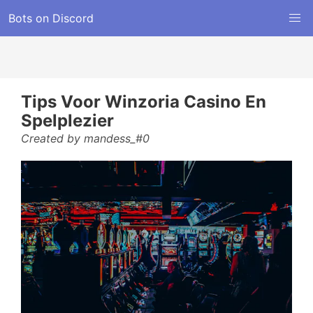
Bots on Discord
Tips Voor Winzoria Casino En
Spelplezier
Created by mandess_#0