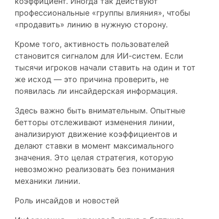
коэффициент. Иногда так действуют
профессиональные «группы влияния», чтобы
«продавить» линию в нужную сторону.
Кроме того, активность пользователей
становится сигналом для ИИ-систем. Если
тысячи игроков начали ставить на один и тот
же исход — это причина проверить, не
появилась ли инсайдерская информация.
Здесь важно быть внимательным. Опытные
бетторы отслеживают изменения линии,
анализируют движение коэффициентов и
делают ставки в момент максимального
значения. Это целая стратегия, которую
невозможно реализовать без понимания
механики линии.
Роль инсайдов и новостей