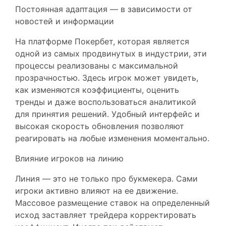
Постоянная адаптация — в зависимости от
новостей и информации
На платформе Покербет, которая является
одной из самых продвинутых в индустрии, эти
процессы реализованы с максимальной
прозрачностью. Здесь игрок может увидеть,
как изменяются коэффициенты, оценить
тренды и даже воспользоваться аналитикой
для принятия решений. Удобный интерфейс и
высокая скорость обновления позволяют
реагировать на любые изменения моментально.
Влияние игроков на линию
Линия — это не только про букмекера. Сами
игроки активно влияют на ее движение.
Массовое размещение ставок на определенный
исход заставляет трейдера корректировать