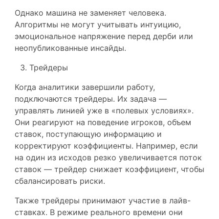
Однако машина не заменяет человека.
Алгоритмы не могут учитывать интуицию,
эмоциональное напряжение перед дерби или
неопубликованные инсайды.
Трейдеры
Когда аналитики завершили работу,
подключаются трейдеры. Их задача —
управлять линией уже в «полевых условиях».
Они реагируют на поведение игроков, объем
ставок, поступающую информацию и
корректируют коэффициенты. Например, если
на один из исходов резко увеличивается поток
ставок — трейдер снижает коэффициент, чтобы
сбалансировать риски.
Также трейдеры принимают участие в лайв-
ставках. В режиме реального времени они