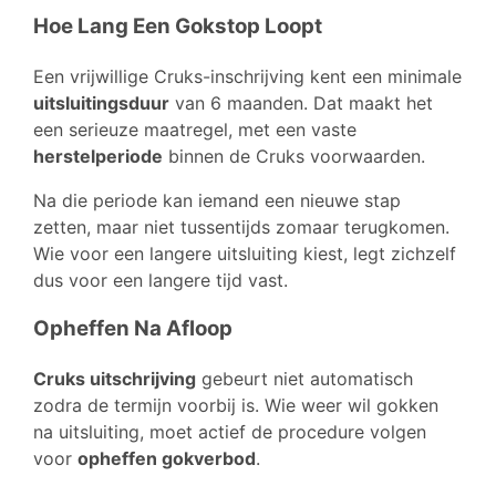
Hoe Lang Een Gokstop Loopt
Een vrijwillige Cruks-inschrijving kent een minimale
uitsluitingsduur
van 6 maanden. Dat maakt het
een serieuze maatregel, met een vaste
herstelperiode
binnen de Cruks voorwaarden.
Na die periode kan iemand een nieuwe stap
zetten, maar niet tussentijds zomaar terugkomen.
Wie voor een langere uitsluiting kiest, legt zichzelf
dus voor een langere tijd vast.
Opheffen Na Afloop
Cruks uitschrijving
gebeurt niet automatisch
zodra de termijn voorbij is. Wie weer wil gokken
na uitsluiting, moet actief de procedure volgen
voor
opheffen gokverbod
.