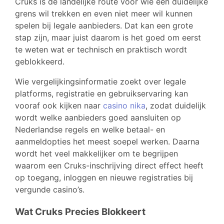
Cruks is de landelijke route voor wie een duidelijke
grens wil trekken en even niet meer wil kunnen
spelen bij legale aanbieders. Dat kan een grote
stap zijn, maar juist daarom is het goed om eerst
te weten wat er technisch en praktisch wordt
geblokkeerd.
Wie vergelijkingsinformatie zoekt over legale
platforms, registratie en gebruikservaring kan
vooraf ook kijken naar
casino nika
, zodat duidelijk
wordt welke aanbieders goed aansluiten op
Nederlandse regels en welke betaal- en
aanmeldopties het meest soepel werken. Daarna
wordt het veel makkelijker om te begrijpen
waarom een Cruks-inschrijving direct effect heeft
op toegang, inloggen en nieuwe registraties bij
vergunde casino’s.
Wat Cruks Precies Blokkeert