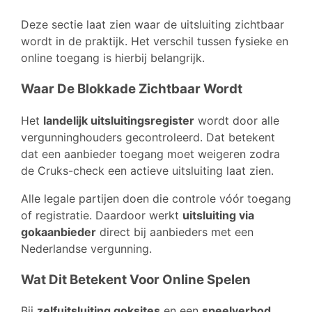
Deze sectie laat zien waar de uitsluiting zichtbaar
wordt in de praktijk. Het verschil tussen fysieke en
online toegang is hierbij belangrijk.
Waar De Blokkade Zichtbaar Wordt
Het
landelijk uitsluitingsregister
wordt door alle
vergunninghouders gecontroleerd. Dat betekent
dat een aanbieder toegang moet weigeren zodra
de Cruks-check een actieve uitsluiting laat zien.
Alle legale partijen doen die controle vóór toegang
of registratie. Daardoor werkt
uitsluiting via
gokaanbieder
direct bij aanbieders met een
Nederlandse vergunning.
Wat Dit Betekent Voor Online Spelen
Bij
zelfuitsluiting goksites
en een
speelverbod