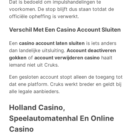
Dat is bedoeld om impulshandelingen te
voorkomen. De stop blijft dus staan totdat de
officiële opheffing is verwerkt.
Verschil Met Een Casino Account Sluiten
Een
casino account laten sluiten
is iets anders
dan landelijke uitsluiting.
Account deactiveren
gokken
of
account verwijderen casino
haalt
iemand niet uit Cruks.
Een gesloten account stopt alleen de toegang tot
dat ene platform. Cruks werkt breder en geldt bij
alle legale aanbieders.
Holland Casino,
Speelautomatenhal En Online
Casino