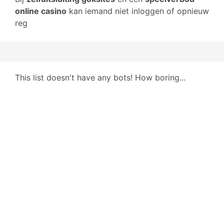
online casino
kan iemand niet inloggen of opnieuw
reg
This list doesn't have any bots! How boring...