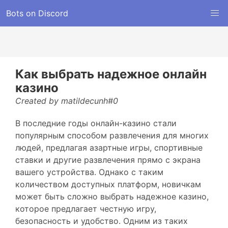
Bots on Discord
Как выбрать надежное онлайн
казино
Created by matildecunh#0
В последние годы онлайн-казино стали
популярным способом развлечения для многих
людей, предлагая азартные игры, спортивные
ставки и другие развлечения прямо с экрана
вашего устройства. Однако с таким
количеством доступных платформ, новичкам
может быть сложно выбрать надежное казино,
которое предлагает честную игру,
безопасность и удобство. Одним из таких