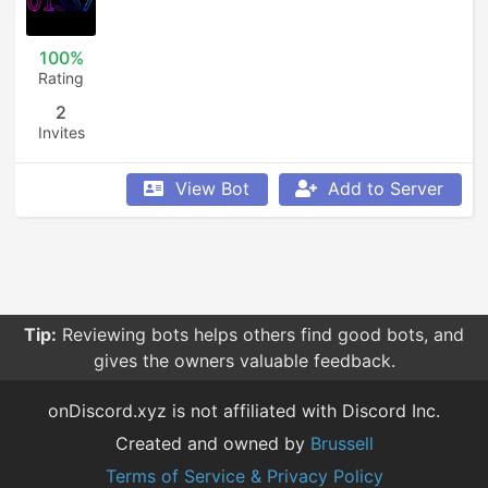
100%
Rating
2
Invites
View Bot
Add to Server
Tip:
Reviewing bots helps others find good bots, and
gives the owners valuable feedback.
onDiscord.xyz is not affiliated with Discord Inc.
Created and owned by
Brussell
Terms of Service & Privacy Policy