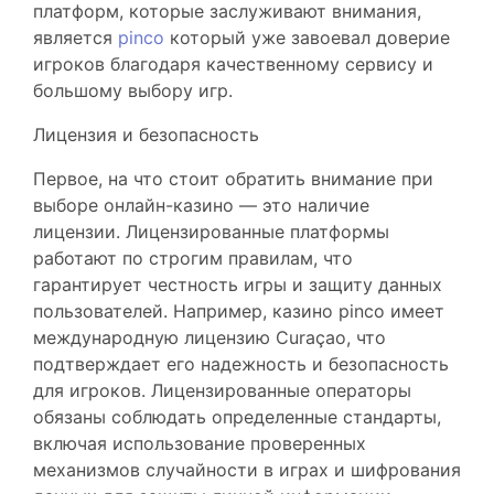
платформ, которые заслуживают внимания,
является
pinco
который уже завоевал доверие
игроков благодаря качественному сервису и
большому выбору игр.
Лицензия и безопасность
Первое, на что стоит обратить внимание при
выборе онлайн-казино — это наличие
лицензии. Лицензированные платформы
работают по строгим правилам, что
гарантирует честность игры и защиту данных
пользователей. Например, казино pinco имеет
международную лицензию Curaçao, что
подтверждает его надежность и безопасность
для игроков. Лицензированные операторы
обязаны соблюдать определенные стандарты,
включая использование проверенных
механизмов случайности в играх и шифрования