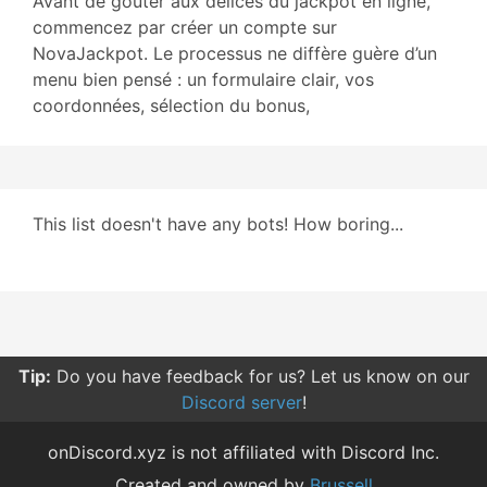
Avant de goûter aux délices du jackpot en ligne,
commencez par créer un compte sur
NovaJackpot. Le processus ne diffère guère d’un
menu bien pensé : un formulaire clair, vos
coordonnées, sélection du bonus,
This list doesn't have any bots! How boring...
Tip:
Do you have feedback for us? Let us know on our
Discord server
!
onDiscord.xyz is not affiliated with Discord Inc.
Created and owned by
Brussell