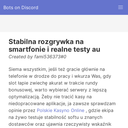
Bots on Discord
Stabilna rozgrywka na
smartfonie i realne testy au
Created by fami536373#0
Siema wszystkim, jeśli też gracie głównie na
telefonie w drodze do pracy i wkurza Was, gdy
slot łapie zwiechę akurat w trakcie rundy
bonusowej, warto wybierać serwery z lepszą
optymalizacją. Żeby nie tracić kasy na
niedopracowane aplikacje, ja zawsze sprawdzam
opinie przez
Polskie Kasyno Online
, gdzie ekipa
na żywo testuje stabilność softu u znanych
dostawców oraz ujawnia rzeczywisty wskaźnik