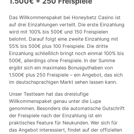
1.500€ + 250 Freispiele
Das Willkommenspaket bei Honeybetz Casino ist
auf drei Einzahlungen verteilt. Die erste Einzahlung
wird mit 100% bis 500€ und 150 Freispielen
belohnt. Darauf folgt eine zweite Einzahlung mit
55% bis 500€ plus 100 Freispiele. Die dritte
Einzahlung schließlich bringt noch einmal 100% bis
500€, allerdings ohne Freispiele. In der Summe
ergibt sich ein maximales Bonusguthaben von
1.500€ plus 250 Freispiele – ein Angebot, das sich
im deutschsprachigen Markt sehen lassen kann.
Unser Testteam hat das dreistufige
Willkommenspaket genau unter die Lupe
genommen. Besonders die automatische Gutschrift
der Freispiele nach der Einzahlung ist ein
praktisches Feature für Neukunden. Wer sich für
das Angebot interessiert, findet auf der offiziellen