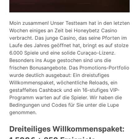
Moin zusammen! Unser Testteam hat in den letzten
Wochen einiges an Zeit bei Honeybetz Casino
verbracht. Das junge Casino, das seine Pforten im
Laufe des Jahres geöffnet hat, bringt es auf stolze
6.000 Spiele und eine solide Curaçao-Lizenz.
Besonders ins Auge gestochen sind uns die
frischen Bonusangebote. Das Promotions-Portfolio
wurde deutlich ausgebaut: Ein dreistufiges
Willkommenspaket, wöchentliche Reloads, ein
gestaffeltes Cashback und ein 16-stufiges VIP-
Programm warten auf die Spieler. Wir haben die
Bedingungen und Codes für Sie unter die Lupe
genommen.
Dreiteiliges Willkommenspaket: