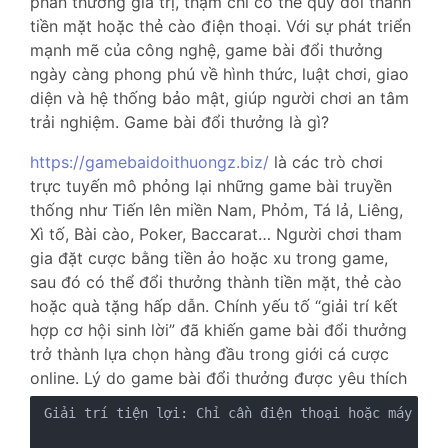
phần thưởng giá trị, thậm chí có thể quy đổi thành
tiền mặt hoặc thẻ cào điện thoại. Với sự phát triển
mạnh mẽ của công nghệ, game bài đổi thưởng
ngày càng phong phú về hình thức, luật chơi, giao
diện và hệ thống bảo mật, giúp người chơi an tâm
trải nghiệm. Game bài đổi thưởng là gì?
https://gamebaidoithuongz.biz/
là các trò chơi
trực tuyến mô phỏng lại những game bài truyền
thống như Tiến lên miền Nam, Phỏm, Tá lả, Liêng,
Xì tố, Bài cào, Poker, Baccarat… Người chơi tham
gia đặt cược bằng tiền ảo hoặc xu trong game,
sau đó có thể đổi thưởng thành tiền mặt, thẻ cào
hoặc quà tặng hấp dẫn. Chính yếu tố “giải trí kết
hợp cơ hội sinh lời” đã khiến game bài đổi thưởng
trở thành lựa chọn hàng đầu trong giới cá cược
online. Lý do game bài đổi thưởng được yêu thích
Giải trí tiện lợi: Chỉ cần điện thoại hoặc máy tín