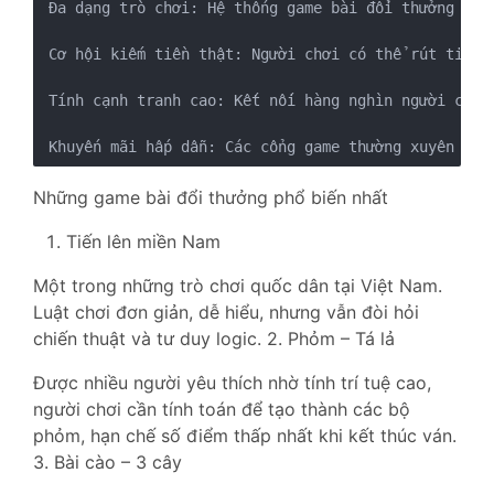
Đa dạng trò chơi: Hệ thống game bài đổi thưởng tích
Cơ hội kiếm tiền thật: Người chơi có thể rút tiền n
Tính cạnh tranh cao: Kết nối hàng nghìn người chơi
Những game bài đổi thưởng phổ biến nhất
Tiến lên miền Nam
Một trong những trò chơi quốc dân tại Việt Nam.
Luật chơi đơn giản, dễ hiểu, nhưng vẫn đòi hỏi
chiến thuật và tư duy logic. 2. Phỏm – Tá lả
Được nhiều người yêu thích nhờ tính trí tuệ cao,
người chơi cần tính toán để tạo thành các bộ
phỏm, hạn chế số điểm thấp nhất khi kết thúc ván.
3. Bài cào – 3 cây