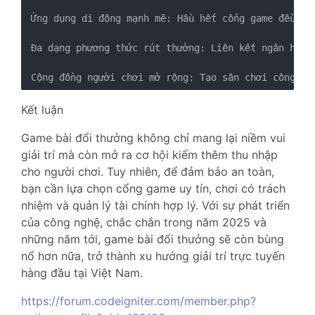
Ứng dụng di động mạnh mẽ: Hầu hết cổng game đều phá
Đa dạng phương thức rút thưởng: Liên kết ngân hàng,
Kết luận
Game bài đổi thưởng không chỉ mang lại niềm vui
giải trí mà còn mở ra cơ hội kiếm thêm thu nhập
cho người chơi. Tuy nhiên, để đảm bảo an toàn,
bạn cần lựa chọn cổng game uy tín, chơi có trách
nhiệm và quản lý tài chính hợp lý. Với sự phát triển
của công nghệ, chắc chắn trong năm 2025 và
những năm tới, game bài đổi thưởng sẽ còn bùng
nổ hơn nữa, trở thành xu hướng giải trí trực tuyến
hàng đầu tại Việt Nam.
https://forum.codeigniter.com/member.php?