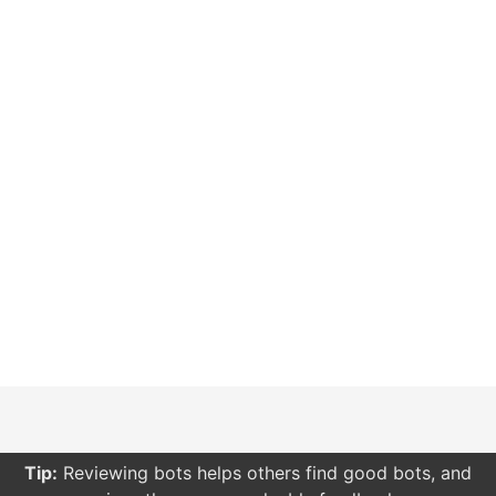
Tip:
Reviewing bots helps others find good bots, and