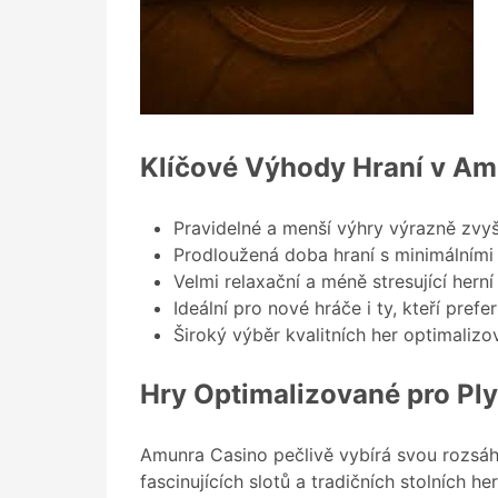
Klíčové Výhody Hraní v Am
Pravidelné a menší výhry výrazně zvyš
Prodloužená doba hraní s minimálními
Velmi relaxační a méně stresující hern
Ideální pro nové hráče i ty, kteří prefer
Široký výběr kvalitních her optimalizo
Hry Optimalizované pro Pl
Amunra Casino pečlivě vybírá svou rozsáhlo
fascinujících slotů a tradičních stolních h