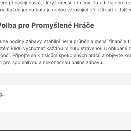
které přinášejí časté, i když menší odměny. To udržuje hru 
y. Každé jedno kolo je novou vzrušující příležitostí k další
Volba pro Promyšlené Hráče
ouhé hodiny zábavy, stabilní herní průběh a menší finanční 
ostém klidu vychutnat každou minutu strávenou u oblíbené h
nčí. Připojte se k tisícům spokojených hráčů a objevte ko
pro spolehlivou a nekonečnou online zábavu.
...