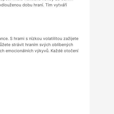
odlouženou dobu hraní. Tím vytváří
ance. S hrami s nízkou volatilitou zažijete
ůžete strávit hraním svých oblíbených
elkých emocionálních výkyvů. Každé otočení